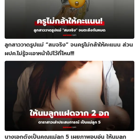
ลูกสาววาดรูปแม่ “สมจริง” จนครูไม่กล้าให้คะแนน ส่วน
ผปค.ไม่รู้จะเอาหน้าไปไว้ที่ไหน!!!
นางเอกดังเป็นคุณแม่ลูก 5 เผยภาพอบอุ่น ให้นมลูก