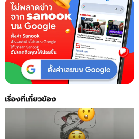
เทนต์
เปิด
เต้า
ให้
ลูก
ดูด
นม
กลาง
ซู
เปอร์ฯ
งาน
นี้
ชาว
เน็ต
เสียง
เรื่องที่เกี่ยวข้อง
แตก