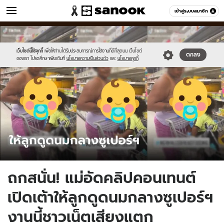
ข่าว
เข้าสู่ระบบสมาชิก
หมวดอื่นๆ
//s.isanook.com/ns/0/ud/1733/8666654/198776.jpg
Sanook
//s.isanook.com/sr/0/images/logo-
600
60
new-
sanook.png
เว็บไซต์นี้ใช้คุกกี้
เพื่อให้ท่านได้รับประสบการณ์การใช้งานที่ดีที่สุดบน เว็บไซต์
ตกลง
ของเรา โปรดศึกษาเพิ่มเติมที่
นโยบายความเป็นส่วนตัว
และ
นโยบายคุกกี้
ถกสนั่น! แม่อัดคลิปคอนเทนต์
เปิดเต้าให้ลูกดูดนมกลางซูเปอร์ฯ
งานนี้ชาวเน็ตเสียงแตก