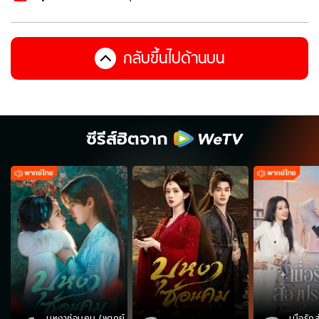
กลับขึ้นไปด้านบน
ซีรีส์ฮิตจาก
บุหงาซ่อนคม (พากย์
เมื่อรั