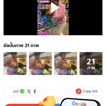
อัลบั้มภาพ 21 ภาพ
อัลบั้ม
21
ภาพ
21
ภาพ
ภาพ
ของ
ถก
สนั่น!
แม่
Copy link
แชร์
อัด
คลิป
คอน