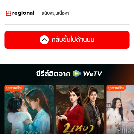
สนับสนุนเนื้อหา
กลับขึ้นไปด้านบน
ซีรีส์ฮิตจาก