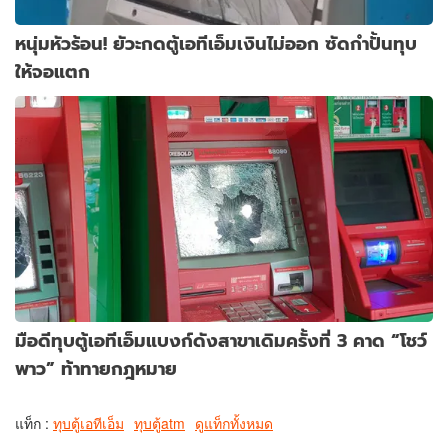
หนุ่มหัวร้อน! ยัวะกดตู้เอทีเอ็มเงินไม่ออก ซัดกำปั้นทุบ
ให้จอแตก
มือดีทุบตู้เอทีเอ็มแบงก์ดังสาขาเดิมครั้งที่ 3 คาด “โชว์
พาว” ท้าทายกฎหมาย
แท็ก :
ทุบตู้เอทีเอ็ม
ทุบตู้atm
ดูแท็กทั้งหมด