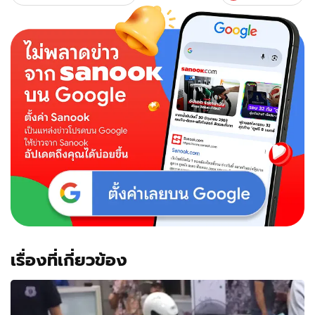
มือ
ทุบ
ตู้
ATM
คลั่ง
กด
เงิน
ไม่
ออก
บอก
หิว
ข้าว
ไป
รับจ้าง
ก็
ให้
แต่
เหล้า
เรื่องที่เกี่ยวข้อง
กับ
ขนม