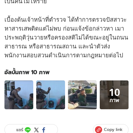
เป็นคนโมโหร้าย
เบื้องต้นเจ้าหน้าที่ตำรวจ ได้ทำการตรวจปัสสาวะ
หาสารเสพติดแต่ไม่พบ ก่อนแจ้งข้อกล่าวหา เมา
ประพฤติวุ่นวายหรือครองสติไม่ได้ขณะอยู่ในถนน
สาธารณ หรือสาธารณสถาน และนำตัวส่ง
พนักงานสอบสวนดำเนินการตามกฎหมายต่อไป
อัลบั้มภาพ 10 ภาพ
อัลบั้ม
10
ภาพ
10
ภาพ
ภาพ
ของ
ช่าง
ตกงาน
ใช้
Copy link
แชร์