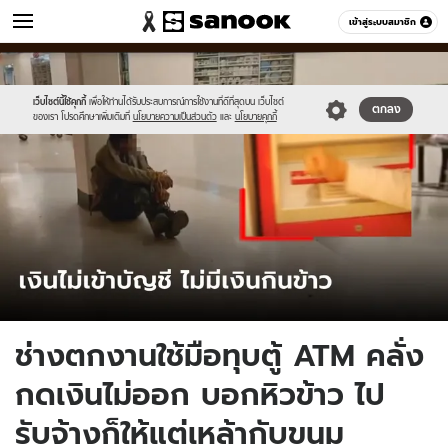
ข่าว
เข้าสู่ระบบสมาชิก
หมวดอื่นๆ
//s.isanook.com/ns/0/ud/1732/8660918/403844.jpg
Sanook
//s.isanook.com/sr/0/images/logo-
600
60
new-
sanook.png
เว็บไซต์นี้ใช้คุกกี้
เพื่อให้ท่านได้รับประสบการณ์การใช้งานที่ดีที่สุดบน เว็บไซต์
ตกลง
ของเรา โปรดศึกษาเพิ่มเติมที่
นโยบายความเป็นส่วนตัว
และ
นโยบายคุกกี้
ช่างตกงานใช้มือทุบตู้ ATM คลั่ง
กดเงินไม่ออก บอกหิวข้าว ไป
รับจ้างก็ให้แต่เหล้ากับขนม