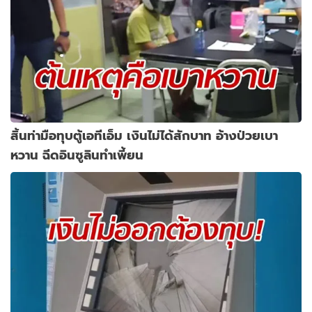
สิ้นท่ามือทุบตู้เอทีเอ็ม เงินไม่ได้สักบาท อ้างป่วยเบา
หวาน ฉีดอินซูลินทำเพี้ยน