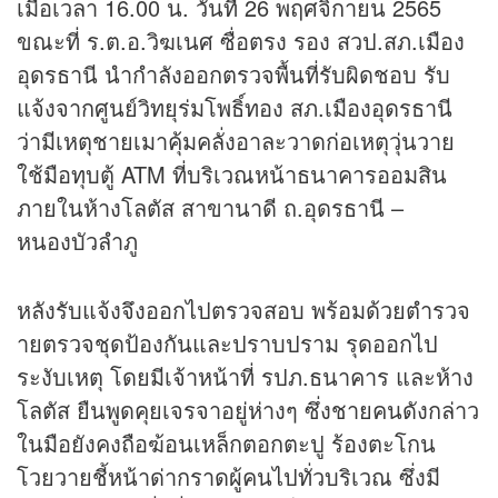
เมื่อเวลา 16.00 น. วันที่ 26 พฤศจิกายน 2565
ขณะที่ ร.ต.อ.วิฆเนศ ซื่อตรง รอง สวป.สภ.เมือง
อุดรธานี นำกำลังออกตรวจพื้นที่รับผิดชอบ รับ
แจ้งจากศูนย์วิทยุร่มโพธิ์ทอง สภ.เมืองอุดรธานี
ว่ามีเหตุชายเมาคุ้มคลั่งอาละวาดก่อเหตุวุ่นวาย
ใช้มือทุบตู้ ATM ที่บริเวณหน้าธนาคารออมสิน
ภายในห้างโลตัส สาขานาดี ถ.อุดรธานี –
หนองบัวลำภู
หลังรับแจ้งจึงออกไปตรวจสอบ พร้อมด้วยตำรวจ
ายตรวจชุดป้องกันและปราบปราม รุดออกไป
ระงับเหตุ โดยมีเจ้าหน้าที่ รปภ.ธนาคาร และห้าง
โลตัส ยืนพูดคุยเจรจาอยู่ห่างๆ ซึ่งชายคนดังกล่าว
ในมือยังคงถือฆ้อนเหล็กตอกตะปู ร้องตะโกน
โวยวายชี้หน้าด่ากราดผู้คนไปทั่วบริเวณ ซึ่งมี