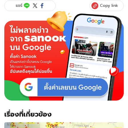
2.5"
Copy link
แชร์
แผ่
ปกคลุม
นนทบุรี
หนัก
"บางกรวย-
ปากเกร็ด"
ค่อน
ข้าง
หนา
หวั่น
กระทบ
สุขภาพ
เรื่องที่เกี่ยวข้อง