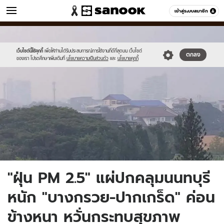
ข่าว
เข้าสู่ระบบสมาชิก
หมวดอื่นๆ
//s.isanook.com/ns/0/ud/1528/7644662/3.jpg
Sanook
//s.isanook.com/sr/0/images/logo-
600
60
new-
sanook.png
เว็บไซต์นี้ใช้คุกกี้
เพื่อให้ท่านได้รับประสบการณ์การใช้งานที่ดีที่สุดบน เว็บไซต์
ตกลง
ของเรา โปรดศึกษาเพิ่มเติมที่
นโยบายความเป็นส่วนตัว
และ
นโยบายคุกกี้
"ฝุ่น PM 2.5" แผ่ปกคลุมนนทบุรี
หนัก "บางกรวย-ปากเกร็ด" ค่อน
ข้างหนา หวั่นกระทบสุขภาพ