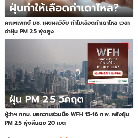
คณะแพทย์ มช. เผยผลวิจัย ทำไมเลือดกำเดาไหล เวลา
ค่าฝุ่น PM 2.5 พุ่งสูง
ผู้ว่าฯ กทม. ขอความร่วมมือ WFH 15-16 ก.พ. หลังฝุ่น
PM 2.5 พุ่งสีแดง 20 เขต