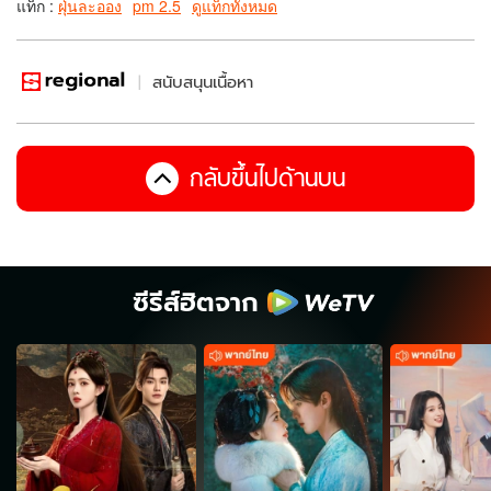
แท็ก :
ฝุ่นละออง
pm 2.5
ดูแท็กทั้งหมด
สนับสนุนเนื้อหา
กลับขึ้นไปด้านบน
ซีรีส์ฮิตจาก