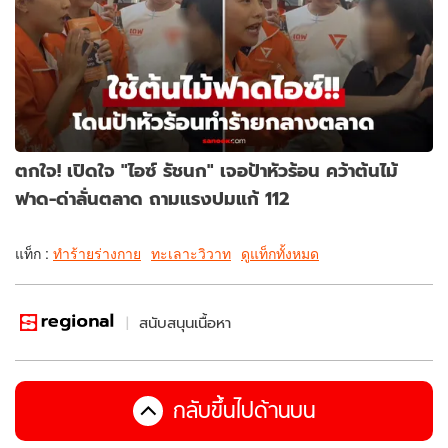
ตกใจ! เปิดใจ "ไอซ์ รัชนก" เจอป้าหัวร้อน คว้าต้นไม้
ฟาด-ด่าลั่นตลาด ถามแรงปมแก้ 112
แท็ก :
ทำร้ายร่างกาย
ทะเลาะวิวาท
ดูแท็กทั้งหมด
สนับสนุนเนื้อหา
กลับขึ้นไปด้านบน