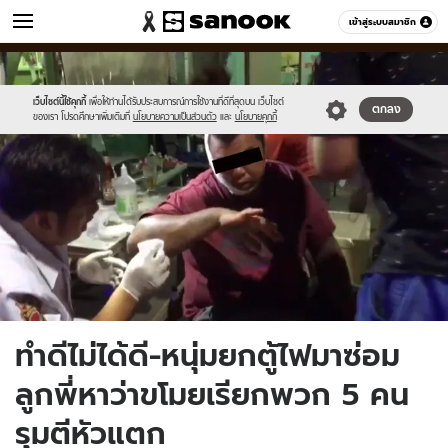
ข่าว
เข้าสู่ระบบสมาชิก
หมวดอื่นๆ
//s.isanook.com/ns/0/ud/1527/7639786/4.jpg
Sanook
//s.isanook.com/sr/0/images/logo-
600
60
new-
sanook.png
เว็บไซต์นี้ใช้คุกกี้
เพื่อให้ท่านได้รับประสบการณ์การใช้งานที่ดีที่สุดบน เว็บไซต์
ตกลง
ของเรา โปรดศึกษาเพิ่มเติมที่
นโยบายความเป็นส่วนตัว
และ
นโยบายคุกกี้
ทำดีไม่ได้ดี-หนุ่มยกตู้ไฟมาซ่อม
ลูกพี่หาว่าขโมยเรียกพวก 5 คน
รุมตีหัวแตก