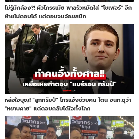
ไม่รู้มีกล้อง?! ผัวโกรธเมีย พาลรัวหมัดใส่ "โชเฟอร์" อีก
ฝ่ายไม่ตอบโต้ แต่ตอนจบจ๋อยสนิท
หล่อใจบุญ! "ลูกทรัมป์" โทรแจ้งช่วยคน โดน จนท.ดุว่า
"หยาบคาย" แต่ตอบกลับได้ใจทั้งโลก