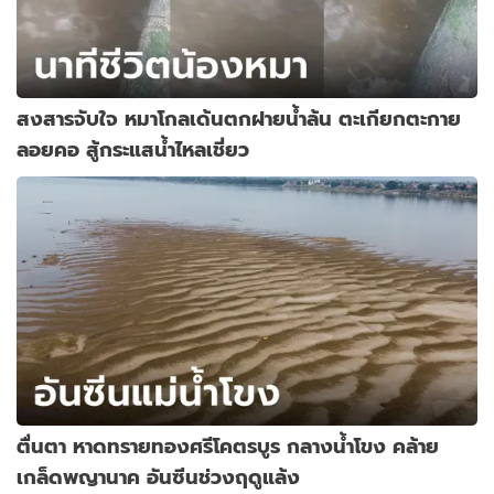
สงสารจับใจ หมาโกลเด้นตกฝายน้ำล้น ตะเกียกตะกาย
ลอยคอ สู้กระแสน้ำไหลเชี่ยว
ตื่นตา หาดทรายทองศรีโคตรบูร กลางน้ำโขง คล้าย
เกล็ดพญานาค อันซีนช่วงฤดูแล้ง