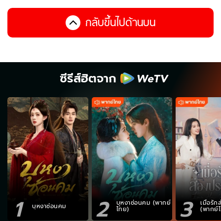
กลับขึ้นไปด้านบน
ซีรีส์ฮิตจาก
1
2
3
บุหงาซ่อนคม (พากย์
เมื่อรั
บุหงาซ่อนคม
ไทย)
(พากย์