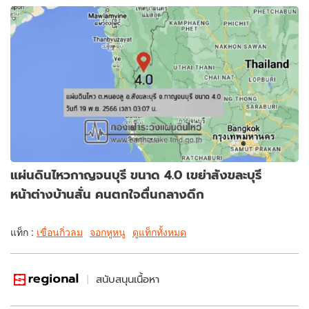
แผ่นดินไหวกาญจนบุรี ขนาด 4.0 เขย่าสังขละบุรี
หน้าต่างบ้านสั่น คนตกใจตื่นกลางดึก
แท็ก :
เขื่อนกิ่วลม
จอกหูหนู
ดูแท็กทั้งหมด
สนับสนุนเนื้อหา