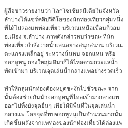
ผู้สื่อ
ข่าว
รายงานว่า โลกโซเชียลมีเดียในจังหวัด
ลำปางได้แชร์
คลิป
วีดีโอของนักท่องเทียวกลุ่มหนึ่ง
ที่ได้ไปล่องแพท่องเที่ยว บริเวณเหนือเขื่อนกิ่วลม
อ.เมือง จ.ลำปาง ภาพดังกล่าวพบว่าขณะที่นัก
ท่องเที่ยวกำลังว่ายน้ำเล่นอย่างสนุกสนาน บริเวณ
ตะแกรงเหล็กอยู่ ระหว่างนั้นพบ จอกแหน หรือ
จอกหูหนู กองใหญ่มหึมาก็ได้ไหลตามกระแสน้ำ
พัดเข้ามา บริเวณจุดเล่นน้ำกลางแพอย่างรวดเร็ว
ทำให้กลุ่มนักท่องต้องหยุดชะงักไปชั่วขณะ จาก
นั้นต้องช่วยกันนำจอกหูหนูที่ไหลเข้ามากลางแพ
ออกไปทิ้งยังจุดอื่นๆ เพื่อให้มีพื้นที่ในจุดเล่นน้ำ
กลางแพ โดยจุดที่พบจอกหูหนูเป็นจำนวนมากนั้น
เกิดขึ้นหลังจากแพท่องของนักท่องเที่ยวได้ล่องแพ