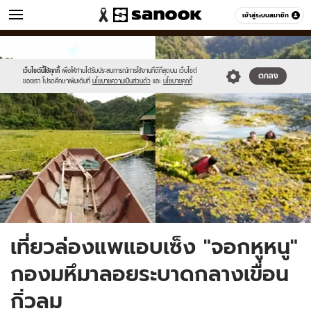
ข่าว
เข้าสู่ระบบสมาชิก
หมวดอื่นๆ
//s.isanook.com/ns/0/ud/1518/7594326/news14.jpg
Sanook
//s.isanook.com/sr/0/images/logo-
600
60
new-
sanook.png
เว็บไซต์นี้ใช้คุกกี้
เพื่อให้ท่านได้รับประสบการณ์การใช้งานที่ดีที่สุดบน เว็บไซต์
ตกลง
ของเรา โปรดศึกษาเพิ่มเติมที่
นโยบายความเป็นส่วนตัว
และ
นโยบายคุกกี้
เที่ยวล่องแพแอบเซ็ง "จอกหูหนู"
กองมหึมาลอยระบาดกลางเขื่อน
กิ่วลม