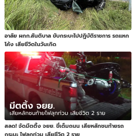
อาลัย ผกก.สันติบาล ขับกระบะไปปฏิบัติราชการ รถแหก
โค้ง เสียชีวิตในวันเกิด
สลด! จัดมีตติ้ง จยย. ขี่เต็มถนน เสียหลักชนท้ายรถ
กระบะ ไฟลุกท่วม เสียชีวิต 2 ราย