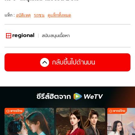
แท็ก :
อุบัติเหตุ
รถชน
ดูแท็กทั้งหมด
สนับสนุนเนื้อหา
กลับขึ้นไปด้านบน
ซีรีส์ฮิตจาก