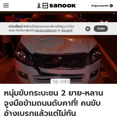
ข่าว
เข้าสู่ระบบสมาชิก
หมวดอื่นๆ
//s.isanook.com/ns/0/ud/1508/7543558/8.jpg
Sanook
//s.isanook.com/sr/0/images/logo-
600
60
new-
sanook.png
เว็บไซต์นี้ใช้คุกกี้
เพื่อให้ท่านได้รับประสบการณ์การใช้งานที่ดีที่สุดบน เว็บไซต์
ตกลง
ของเรา โปรดศึกษาเพิ่มเติมที่
นโยบายความเป็นส่วนตัว
และ
นโยบายคุกกี้
หนุ่มขับกระบะชน 2 ยาย-หลาน
จูงมือข้ามถนนดับคาที่! คนขับ
อ้างเบรกแล้วแต่ไม่ทัน