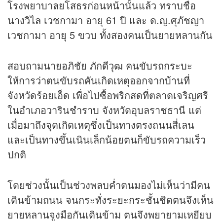
โรงพยาบาลยโสธรก่อนหน้านั้นแล้ว ทราบชื่อ
นางวิไล เวชกามา อายุ 61 ปี และ ด.ญ.ศุภัชญา
เวชกามา อายุ 5 ขวบ ทั้งสองคนเป็นยายหลานกัน
สอบถามนายอภิชัย ภักดีวุฒ คนขับรถกระบะ
ให้การว่าตนขับรถคันเกิดเหตุออกจากบ้านที่
จังหวัดร้อยเอ็ด เพื่อไปซื้อพริกสดที่ตลาดเจริญศรี
ในอำเภอวารินชำราบ จังหวัดอุบลราชธานี แต่
เมื่อมาถึงจุดเกิดเหตุซึ่งเป็นทางตรงถนนสี่เลน
และเป็นทางขึ้นเนินเล็กน้อยตนก็ขับรถความเร็ว
ปกติ
โดยช่วงนั้นเป็นช่วงพลบค่ำตนมองไม่เห็นว่ามีคน
เดินข้ามถนน จนกระทั่งระยะกระชั้นชิดตนจึงเห็น
ยายหลานจูงมือกันเดินข้าม ตนจึงพยายามเหยียบ