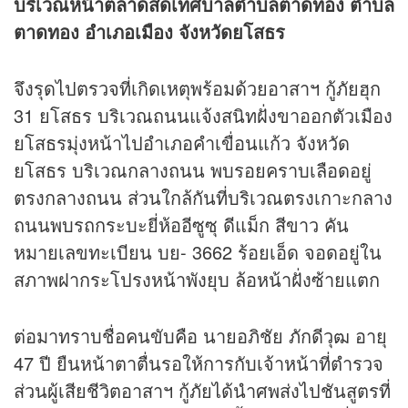
บริเวณหน้าตลาดสดเทศบาลตำบลตาดทอง ตำบล
ตาดทอง อำเภอเมือง จังหวัดยโสธร
จึงรุดไปตรวจที่เกิดเหตุพร้อมด้วยอาสาฯ กู้ภัยฮุก
31 ยโสธร บริเวณถนนแจ้งสนิทฝั่งขาออกตัวเมือง
ยโสธรมุ่งหน้าไปอำเภอคำเขื่อนแก้ว จังหวัด
ยโสธร บริเวณกลางถนน พบรอยคราบเลือดอยู่
ตรงกลางถนน ส่วนใกล้กันที่บริเวณตรงเกาะกลาง
ถนนพบรถกระบะยี่ห้ออีซูซุ ดีแม็ก สีขาว คัน
หมายเลขทะเบียน บย- 3662 ร้อยเอ็ด จอดอยู่ใน
สภาพฝากระโปรงหน้าพังยุบ ล้อหน้าฝั่งซ้ายแตก
ต่อมาทราบชื่อคนขับคือ นายอภิชัย ภักดีวุฒ อายุ
47 ปี ยืนหน้าตาตื่นรอให้การกับเจ้าหน้าที่ตำรวจ
ส่วนผู้เสียชีวิตอาสาฯ กู้ภัยได้นำศพส่งไปชันสูตรที่