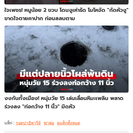
ใจเพชร! หนูน้อย 2 ขวบ โดนงูเห่ารัด โมโหจัด "กัดหัวงู"
ขาดใจตายคาปาก ก่อนสลบตาม
งงกันทั้งเมือง! หนุ่มวัย 15 เล่นเลื่อนหิมะเพลิน พลาด
ร่วงลง "ท่อกว้าง 11 นิ้ว" มิดหัว
แท็ก :
รอดปาฏิหาริย์
ฆ่าพ่อ
ดูแท็กทั้งหมด