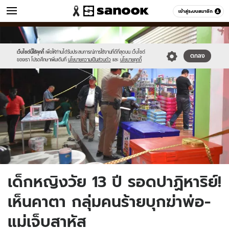
ข่าว
เข้าสู่ระบบสมาชิก
หมวดอื่นๆ
//s.isanook.com/ns/0/ud/1506/7530370/6.jpg
Sanook
//s.isanook.com/sr/0/images/logo-
600
60
new-
sanook.png
เว็บไซต์นี้ใช้คุกกี้
เพื่อให้ท่านได้รับประสบการณ์การใช้งานที่ดีที่สุดบน เว็บไซต์
ตกลง
ของเรา โปรดศึกษาเพิ่มเติมที่
นโยบายความเป็นส่วนตัว
และ
นโยบายคุกกี้
เด็กหญิงวัย 13 ปี รอดปาฏิหาริย์!
เห็นคาตา กลุ่มคนร้ายบุกฆ่าพ่อ-
แม่เจ็บสาหัส