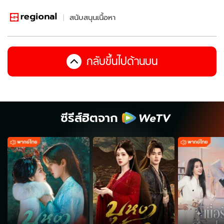
สนับสนุนเนื้อหา
กลับขึ้นไปด้านบน
ซีรีส์ฮิตจาก