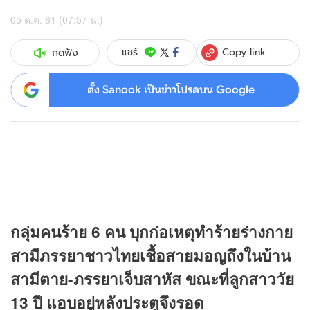
05 ต.ค. 61 (07:57 น.)
Copy link
แชร์
กดฟัง
ตั้ง Sanook เป็นข่าวโปรดบน Google
กลุ่มคนร้าย 6 คน บุกก่อเหตุทำร้ายร่างกาย
สามีภรรยาชาวไทยเชื้อสายมอญถึงในบ้าน
สามีตาย-ภรรยาเจ็บสาหัส ขณะที่ลูกสาววัย
13 ปี แอบอยู่หลังประตูจึงรอด