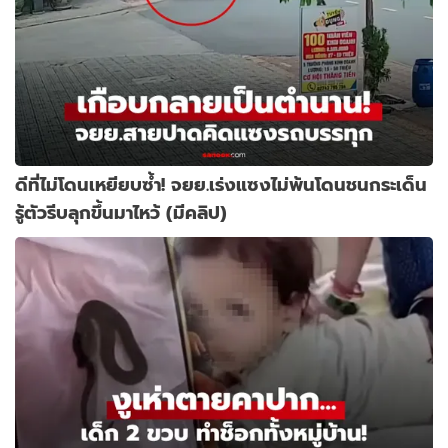
ดีที่ไม่โดนเหยียบซ้ำ! จยย.เร่งแซงไม่พ้นโดนชนกระเด็น
รู้ตัวรีบลุกขึ้นมาไหว้ (มีคลิป)