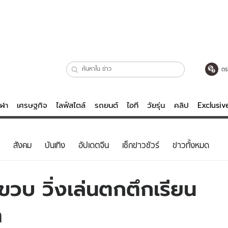
ตร
ีฬา
เศรษฐกิจ
ไลฟ์สไตล์
รถยนต์
ไอที
วัยรุ่น
คลิป
Exclusi
ตรวจหวย
ไลฟ์สไตล์
บันเทิงค
สังคม
บันเทิง
อัปเดตจีน
เช็กข่าวชัวร์
ข่าวทั้งหมด
ผู้หญิง
หนัง-ละคร
ผู้ชาย
เพลง
ขวบ วิ่งเล่นตกตึกเรียน
ย
วัยรุ่น
เกมส์
า
ไอที
คลิป
รถยนต์
พอดแคสต์