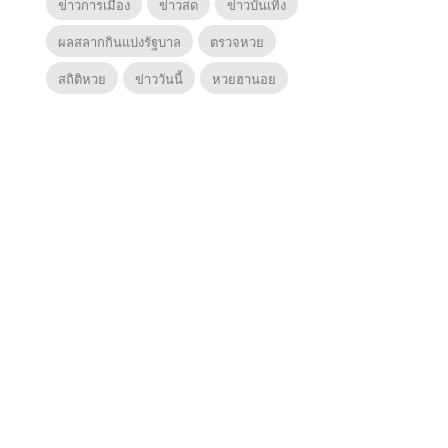
ข่าวการเมือง
ข่าวสด
ข่าวบันเทิง
ผลสลากกินแบ่งรัฐบาล
ตรวจหวย
สถิติหวย
ข่าววันนี้
หวยฮานอย