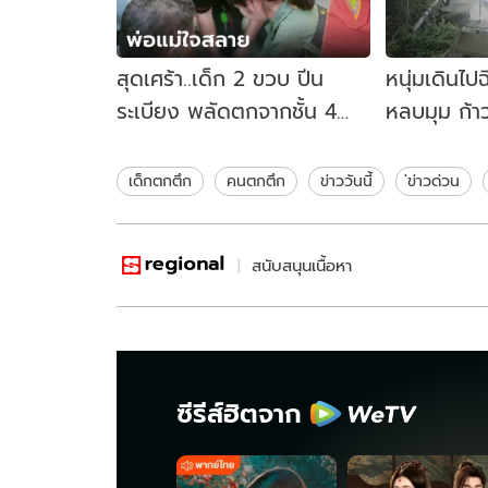
สุดเศร้า..เด็ก 2 ขวบ ปีน
หนุ่มเดินไปฉ
ระเบียง พลัดตกจากชั้น 4
หลบมุม ก
เสียชีวิต พ่อแม่หัวใจสลาย
เช้าเจอเป็น
ใบ
เด็กตกตึก
คนตกตึก
ข่าววันนี้
่ข่าวด่วน
สนับสนุนเนื้อหา
ซีรีส์ฮิตจาก