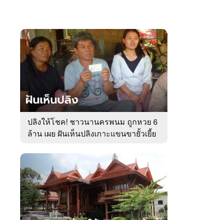
ปลิงให้โชค! ชาวนานครพนม ถูกหวย 6
ล้าน เผย ฝันเห็นปลิงเกาะแขนขายั้วเยี้ย