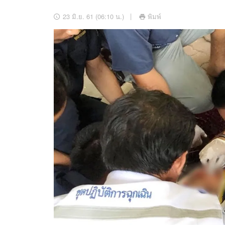
อัปเดตจีน
23 มิ.ย. 61 (06:10 น.)
พิมพ์
เช็กข่าวชัวร์
ติดตามสนุกโซเชี
ดาวน์โหลดสนุกแอปฟรี
สงวนลิขสิทธิ์ ©
2569
บริษัท อิมเมจ ฟิวเจอร์ (ประเทศไทย) จำกัด