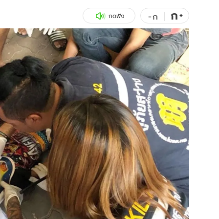
ก
สุขภาพ
+
ดูทีวี
-
ก
กดฟัง
เที่ยว-กิน
WeTV
Tasteful Thailand
Exclusive
Sanook Choice
นิยาย
ยลได้ที่
ร่วมงานกับเ