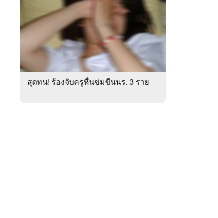
สัปดาห์
ของ
หมวด
ภูมิภาค
 WeTV
สุดทน! ร้องจับครูหื่นข่มขืนนร. 3 ราย
ติดต่อโฆษณา
tencentthbd
sales@tencent.co.th
รา
ร้องเรียนเนื้อหาไม่เหมาะสม
แนะนำติชม แจ้งปัญหาการใช้งาน