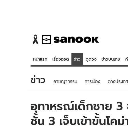
หน้าแรก
เรื่องฮอต
ข่าว
ดูดวง
ข่าวบันเทิง
ก
ข่าว
ข่าว
ดูดวง - 
อาชญากรรม
การเมือง
ต่างประเทศ
เรื่องฮอต
ดูดวง
ข่าว
หวยไทย
อุทาหรณ์เด็กชาย 3 
ข่าวบันเทิง
สถิติหวยไท
ชั้น 3 เจ็บเข้าขั้นโคม่
ข่าวกีฬา
หวยลาว
ข่าวเศรษฐกิจ