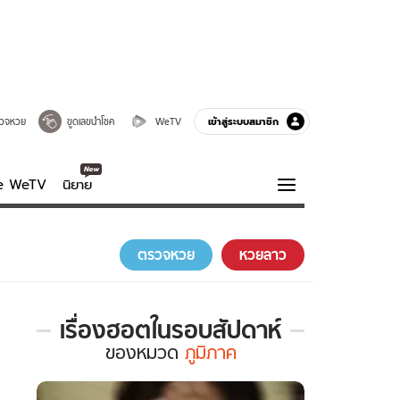
เข้าสู่ระบบสมาชิก
วจหวย
ขูดเลขนำโชค
WeTV
ve WeTV
นิยาย
รบรส
ความรู้รอบตัว
ตรวจหวย
หวยลาว
ฮาวทู
กูรู-รอบรู้
เรื่องฮอตในรอบสัปดาห์
เรื่อง
ของ
หมวด
ภูมิภาค
ฮอต
ใน
รอบ