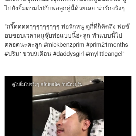
ไปยังยิ้มตามไปกับพ่อลูกคู่นี้ด้วยเลย น่ารักจริงๆ
"กรี๊ดดดดๆๆๆๆๆๆๆๆๆ พ่อรักหนู ดูกี่ทีก็คิดถึง พ่อช๊
อบชอบเวลาหนูจุ๊บพ่อแบบนี้อ่ะลูก ทำแบบนี้ไป
ตลอดนะคะลูก #mickbenzprim #prim21months
#ปริม1ขวบ9เดือน #daddysgirl #mylittleangel"