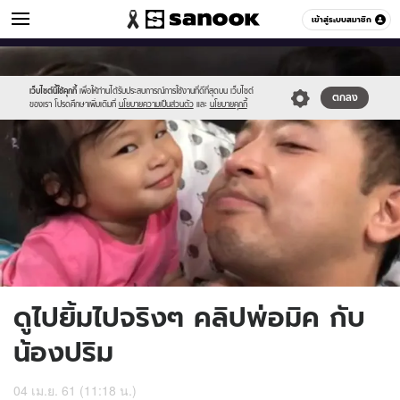
ข่าวบันเทิง
เข้าสู่ระบบสมาชิก
หมวดอื่นๆ
//s.isanook.com/ns/0/ud/1326/6634110/6634110-
Sanook
//s.isanook.com/sr/0/images/logo-
600
60
thumbnail.jpg
new-
sanook.png
เว็บไซต์นี้ใช้คุกกี้
เพื่อให้ท่านได้รับประสบการณ์การใช้งานที่ดีที่สุดบน เว็บไซต์
ตกลง
ของเรา โปรดศึกษาเพิ่มเติมที่
นโยบายความเป็นส่วนตัว
และ
นโยบายคุกกี้
ดูไปยิ้มไปจริงๆ คลิปพ่อมิค กับ
น้องปริม
04 เม.ย. 61 (11:18 น.)