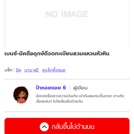
เบนซ์-มิคถือฤกษ์ดีจดทะเบียนสวมแหวนหัวหิน
แท็ก :
มิค
บรมวุฒิ'
ดูแท็กทั้งหมด
ป้าหอยซอย 6
ผู้เขียน
อัปเดตเรื่องราวความบันเทิง เม้าท์มอยประเด็นดารา เกาะติด
เรื่องแซ่บๆ ในโซเชียลไปด้วยกัน
กลับขึ้นไปด้านบน