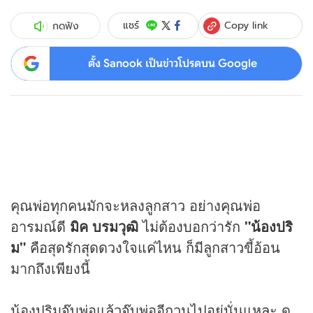
Copy link
แชร์
กดฟัง
ตั้ง Sanook เป็นข่าวโปรดบน Google
คุณพ่อทุกคนมักจะหลงลูกสาว อย่างคุณพ่อ
อารมณ์ดี
มิค บรมวุฒิ
ไม่ต้องบอกว่ารัก
"น้องปริ
ม"
คือสุดรักสุดดวงใจแค่ไหน ก็มีลูกสาวขี้อ้อน
มากถึงเพียงนี้
น้องปริมจุ๊บพ่อแล้วจุ๊บพ่ออีกวนไปอยู่นั่นแหละ ดู