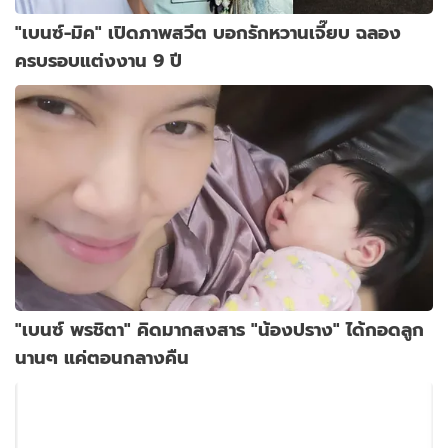
"เบนซ์-มิค" เปิดภาพสวีต บอกรักหวานเจี๊ยบ ฉลอง
ครบรอบแต่งงาน 9 ปี
"เบนซ์ พรชิตา" คิดมากสงสาร "น้องปราง" ได้กอดลูก
นานๆ แค่ตอนกลางคืน