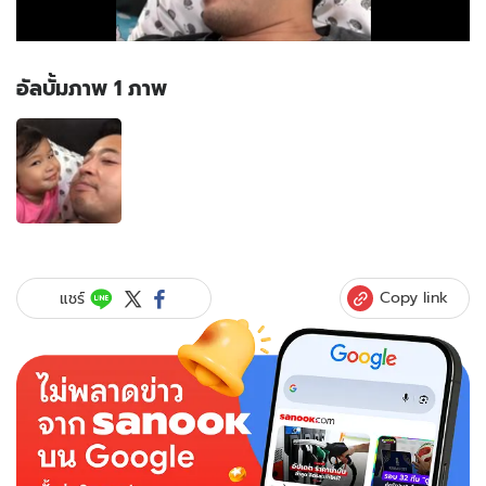
อัลบั้มภาพ 1 ภาพ
อัลบั้ม
ภาพ
1
ภาพ
ของ
ดู
ไป
ยิ้ม
Copy link
แชร์
ไป
จริงๆ
คลิป
พ่อ
มิค
กับ
น้อง
ปริม