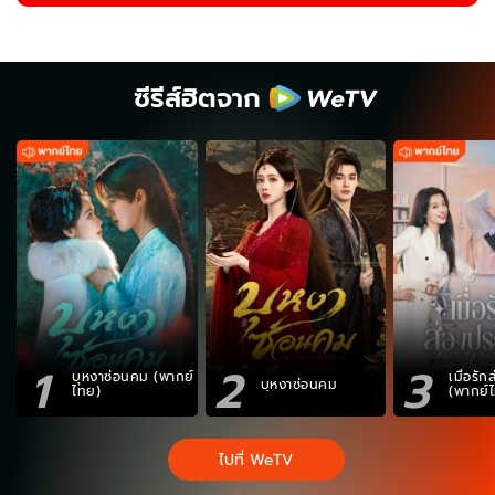
ซีรีส์ฮิตจาก
1
2
3
บุหงาซ่อนคม (พากย์
เมื่อรั
บุหงาซ่อนคม
ไทย)
(พากย์
ไปที่ WeTV