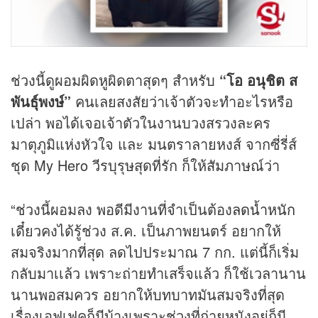
ช่วงนี้ดูผอมผิดหูผิดตาสุดๆ สำหรับ
“โอ อนุชิต ส
พันธุ์พงษ์”
คนเลยสงสัยว่าเจ้าตัวจะทำอะไรหรือ
เปล่า พอได้เจอเจ้าตัวในงานบวงสรวงละคร
มาตุภูมิแห่งหัวใจ และ มนตราลายหงส์ จากซี่รี่ส์
ชุด My Hero วีรบุรุษสุดที่รัก ก็ให้สัมภาษณ์ว่า
“ช่วงนี้ผอมลง พอดีมีงานที่จำเป็นต้อง
ลดน้ำหนัก
เดี๋ยวคงได้รู้ช่วง ส.ค. เป็นภาพยนตร์ อยากให้
สมจริงมากที่สุด ลดไปประมาณ 7 กก. แต่นี้ก็เริ่ม
กลับมาเเล้ว เพราะถ่ายทำเสร็จแล้ว ก็ใช้เวลานาน
นานพอสมควร อยากให้บทบาทมันสมจริงที่สุด
เรื่องเอฟเฟคก็มีบ้างเพราะช่วงที่ถ่ายหนังอยู่ก็มี