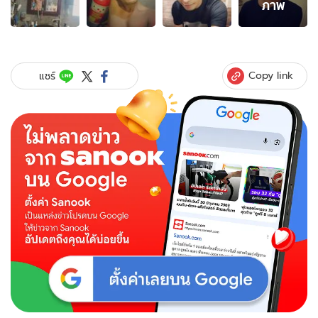
ภาพ
ภาพ
ของ
ไม่
ได้
ตั้งใจ
Copy link
แชร์
อนาจาร
“โอ
อนุชิต”
ยิ้ม
เขิน..คน
โฟกัส
ภาพ
หวิว
โชว์
หุ่น