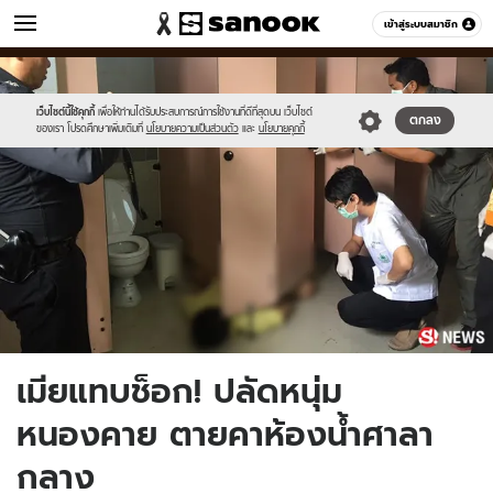
ข่าว
เข้าสู่ระบบสมาชิก
หมวดอื่นๆ
//s.isanook.com/ns/0/ud/416/2081098/news16.jpg
Sanook
//s.isanook.com/sr/0/images/logo-
600
60
new-
sanook.png
เว็บไซต์นี้ใช้คุกกี้
เพื่อให้ท่านได้รับประสบการณ์การใช้งานที่ดีที่สุดบน เว็บไซต์
ตกลง
ของเรา โปรดศึกษาเพิ่มเติมที่
นโยบายความเป็นส่วนตัว
และ
นโยบายคุกกี้
เมียแทบช็อก! ปลัดหนุ่ม
หนองคาย ตายคาห้องน้ำศาลา
กลาง