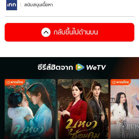
สนับสนุนเนื้อหา
กลับขึ้นไปด้านบน
ซีรีส์ฮิตจาก