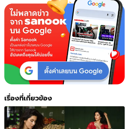
เปิด
ตัว
น้ำหอม
ปัด
โดน
ห้าม
ลง
รูป
เรื่องที่เกี่ยวข้อง