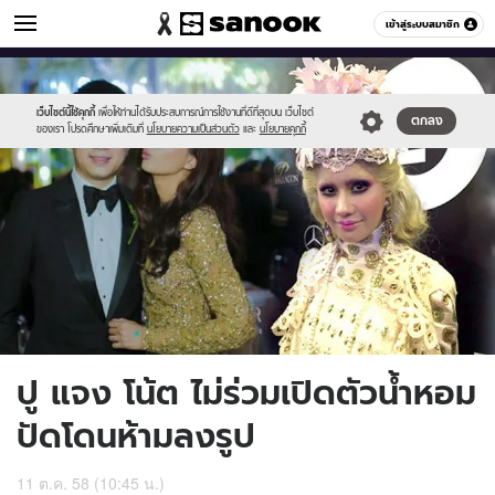
ข่าวบันเทิง
เข้าสู่ระบบสมาชิก
หมวดอื่นๆ
//s.isanook.com/ns/0/ud/376/1880462/4.jpg
Sanook
//s.isanook.com/sr/0/images/logo-
600
60
new-
sanook.png
เว็บไซต์นี้ใช้คุกกี้
เพื่อให้ท่านได้รับประสบการณ์การใช้งานที่ดีที่สุดบน เว็บไซต์
ตกลง
ของเรา โปรดศึกษาเพิ่มเติมที่
นโยบายความเป็นส่วนตัว
และ
นโยบายคุกกี้
ปู แจง โน้ต ไม่ร่วมเปิดตัวน้ำหอม
ปัดโดนห้ามลงรูป
11 ต.ค. 58 (10:45 น.)