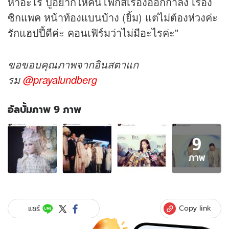
หาอะไร ปูอยากให้คนโฟกัสเรื่องออกกำลัง เรื่อง
ซิกแพค หน้าท้องแบนบ้าง (ยิ้ม) แต่ไม่ต้องห่วงค่ะ
รักแฮปปี้ดีค่ะ คอนเฟิร์มว่าไม่มีอะไรค่ะ"
ขอขอบคุณภาพจากอินสตาแก
รม
@prayalundberg
อัลบั้มภาพ 9 ภาพ
อัลบั้ม
9
ภาพ
9
ภาพ
ภาพ
ของ
ปู
แจง
โน้ต
Copy link
แชร์
ไม่
ร่วม