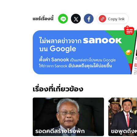
นำ
ทีม
แถลง
แชร์เรื่องนี้
Copy link
เปิด
ตัว
มูลนิธิ-
ยัน"ปฏิรูป
ก่อน
เลือก
ตั้ง"
ไป
พร้อม
กับ
เรื่องที่เกี่ยวข้อง
คสช.