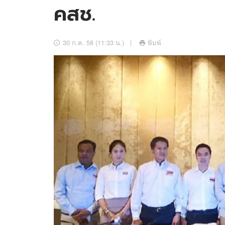
คสช.
อัปเดตจีน
เช็กข่าวชัวร์
30 ก.ค. 58 (11:33 น.)
พิมพ์
ติดตามสนุกโซเชี
ดาวน์โหลดสนุกแอปฟรี
สงวนลิขสิทธิ์ ©
2569
บริษัท อิมเมจ ฟิวเจอร์ (ประเทศไทย) จำกัด