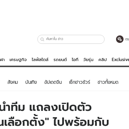
ตร
ีฬา
เศรษฐกิจ
ไลฟ์สไตล์
รถยนต์
ไอที
วัยรุ่น
คลิป
Exclusi
ตรวจหวย
ไลฟ์สไตล์
บันเทิงค
สังคม
บันเทิง
อัปเดตจีน
เช็กข่าวชัวร์
ข่าวทั้งหมด
ผู้หญิง
หนัง-ละคร
ผู้ชาย
เพลง
 นำทีม แถลงเปิดตัว
ย
วัยรุ่น
เกมส์
อนเลือกตั้ง" ไปพร้อมกับ
ไอที
คลิป
รถยนต์
พอดแคสต์