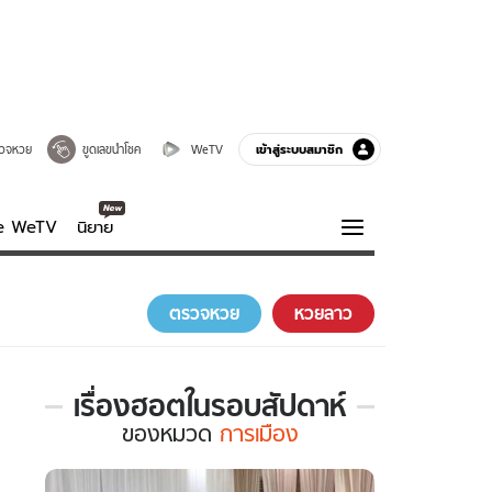
เข้าสู่ระบบสมาชิก
วจหวย
ขูดเลขนำโชค
WeTV
ve WeTV
นิยาย
รบรส
ความรู้รอบตัว
ตรวจหวย
หวยลาว
ฮาวทู
กูรู-รอบรู้
เรื่องฮอตในรอบสัปดาห์
เรื่อง
ของ
หมวด
การเมือง
ฮอต
ใน
รอบ