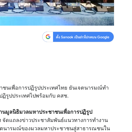
ตั้ง Sanook เป็นข่าวโปรดบน Google
ชาชนเพื่อการปฏิรูปประเทศไทย ยันเจตนารมณ์ทำ
วมปฏิรูปประเทศไปพร้อมกับ คสช.
านมูลนิธิมวลมหาประชาชนเพื่อการปฏิรูป
ฯ จัดแถลง
ข่าว
ประชาสัมพันธ์แนวทางการทำงาน
ามเจตนารมณ์ของมวลมหาประชาชนสู่สาธารณชนใน