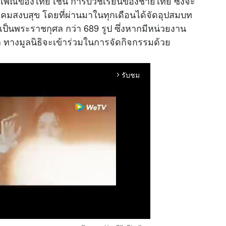
ะเพณีของไทย เช่น การบวชเรียนของชายไทย ซึ่งจะ
สังคมสงบสุข โดยที่ผ่านมาในทุกเดือนได้จัดอุปสมบท
ยเป็นพระราชกุศล กว่า 689 รูป ซึ่งหากมีหน่วยงาน
 ทางมูลนิธิจะเข้าร่วมในการจัดกิจกรรมด้วย
รับชม
arrow_forward_ios