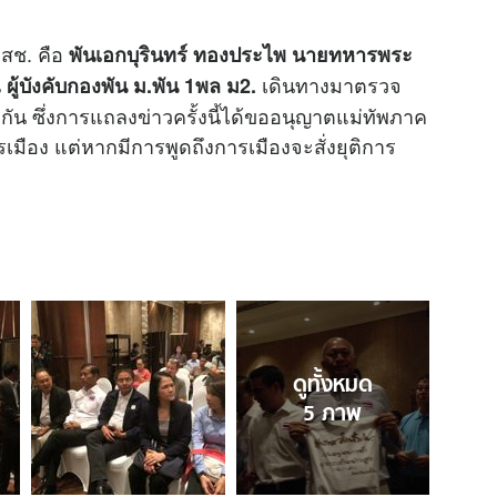
คสช. คือ
พันเอกบุรินทร์ ทองประไพ นายทหารพระ
เดินทางมาตรวจ
ู้บังคับกองพัน ม.พัน 1พล ม2.
กัน ซึ่งการแถลงข่าวครั้งนี้ได้ขออนุญาตแม่ทัพภาค
มือง แต่หากมีการพูดถึงการเมืองจะสั่งยุติการ
ดูทั้งหมด
5
ภาพ