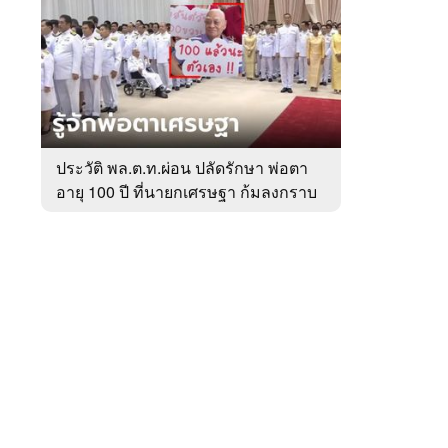
สัปดาห์
ของ
หมวด
การเมือง
 WeTV
ประวัติ พล.ต.ท.ผ่อน ปลัดรักษา พ่อตา
อายุ 100 ปี ที่นายกเศรษฐา ก้มลงกราบ
ติดต่อโฆษณา
ที่ตัก
tencentthbd
sales@tencent.co.th
รา
ร้องเรียนเนื้อหาไม่เหมาะสม
แนะนำติชม แจ้งปัญหาการใช้งาน