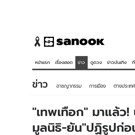
หน้าแรก
เรื่องฮอต
ข่าว
ดูดวง
ข่าวบันเทิง
ก
ข่าว
ข่าว
ดูดวง - 
อาชญากรรม
การเมือง
ต่างประเทศ
เรื่องฮอต
ดูดวง
ข่าว
หวยไทย
"เทพเทือก" มาแล้ว!
ข่าวบันเทิง
สถิติหวยไท
มูลนิธิ-ยัน"ปฏิรูปก่
ข่าวกีฬา
หวยลาว
ข่าวเศรษฐกิจ