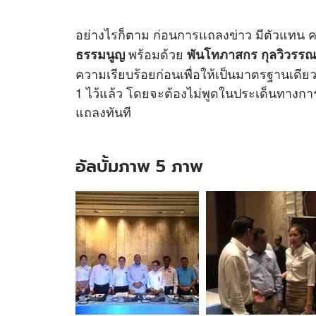
อย่างไรก็ตาม ก่อนการแถลงข่าว มีตัวแทน 
พร้อมด้วย
ธรรมนูญ
พันโทภาสกร กุลวิวรรณ ผ
ความเรียบร้อยก่อนเพื่อให้เป็นมาตรฐานเดียว
1 ไว้แล้ว โดยจะต้องไม่พูดในประเด็นทางการเ
แถลงทันที
อัลบั้มภาพ 5 ภาพ
อัลบั้ม
ภาพ
5
ภาพ
ของ
"เทพ
เทือก"
มา
แล้ว!