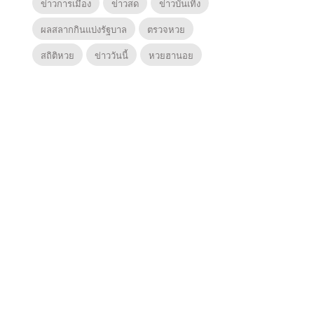
ข่าวการเมือง
ข่าวสด
ข่าวบันเทิง
ผลสลากกินแบ่งรัฐบาล
ตรวจหวย
สถิติหวย
ข่าววันนี้
หวยฮานอย