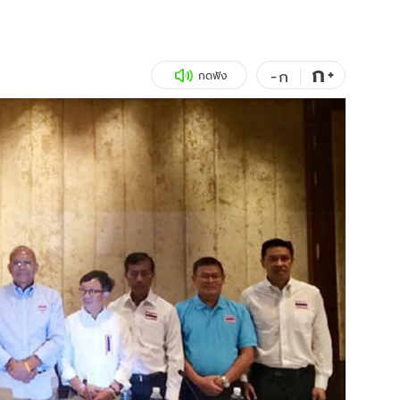
สุขภาพ
ดูทีวี
เที่ยว-กิน
WeTV
ก
+
-
ก
กดฟัง
Tasteful Thailand
Exclusive
Sanook Choice
นิยาย
ยลได้ที่
ร่วมงานกับเ