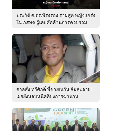
ประวัติ ศ.ดร.พิรงรอง รามสูต หญิงแกร่ง
ใน กสทช.ผู้เคยคัดค้านการควบรวม
ค่ายมือถือ
ศาลสั่ง ทวีศักดิ์ พี่ชายเนวิน ล้มละลาย!
เผยยังหลบหนีคดีบงการฆ่านาน
เกือบ10ปี