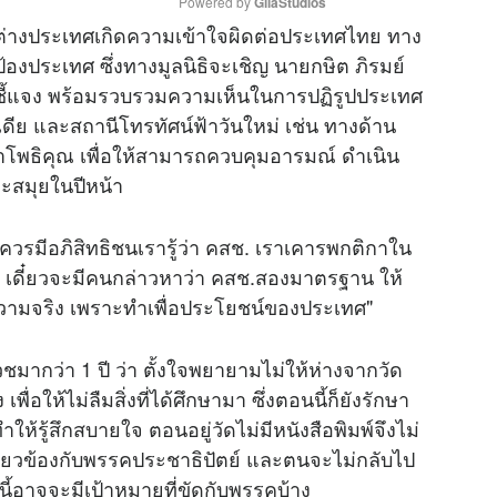
Powered by 
GliaStudios
ี่ต่างประเทศเกิดความเข้าใจผิดต่อประเทศไทย ทาง
้องประเทศ ซึ่งทางมูลนิธิจะเชิญ นายกษิต ภิรมย์
M
้ชี้แจง พร้อมรวบรวมความเห็นในการปฏิรูปประเทศ
u
เดีย และสถานีโทรทัศน์ฟ้าวันใหม่ เช่น ทางด้าน
t
าโพธิคุณ เพื่อให้สามารถควบคุมอารมณ์ ดำเนิน
e
าะสมุยในปีหน้า
ไม่ควรมีอภิสิทธิชนเรารู้ว่า คสช. เราเคารพกติกาใน
 เดี๋ยวจะมีคนกล่าวหาว่า คสช.สองมาตรฐาน ให้
ูดความจริง เพราะทำเพื่อประโยชน์ของประเทศ"
วชมากว่า 1 ปี ว่า ตั้งใจพยายามไม่ให้ห่างจากวัด
พื่อให้ไม่ลืมสิ่งที่ได้ศึกษามา ซึ่งตอนนี้ก็ยังรักษา
ำให้รู้สึกสบายใจ ตอนอยู่วัดไม่มีหนังสือพิมพ์จึงไม่
่เกี่ยวข้องกับพรรคประชาธิปัตย์ และตนจะไม่กลับไป
้อาจจะมีเป้าหมายที่ขัดกับพรรคบ้าง