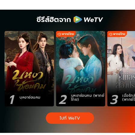
ซีรีส์ฮิตจาก
1
2
3
บุหงาซ่อนคม (พากย์
เมื่อรั
บุหงาซ่อนคม
ไทย)
(พากย์
ไปที่ WeTV