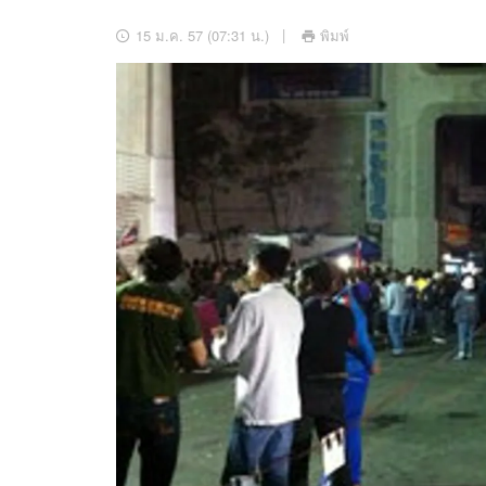
อัปเดตจีน
15 ม.ค. 57 (07:31 น.)
พิมพ์
เช็กข่าวชัวร์
ติดตามสนุกโซเชี
ดาวน์โหลดสนุกแอปฟรี
สงวนลิขสิทธิ์ ©
2569
บริษัท อิมเมจ ฟิวเจอร์ (ประเทศไทย) จำกัด