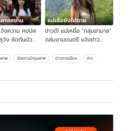
ยแจ้งความ ศปปส.
ข่าวดี! แม่เหยื่อ "กลุ่มฮามาส"
ลุวัง ซัดกันนัว
ถล่มงานดนตรี แจ้งข่าว
ค้านโพลขบวน
ลูกสาวยังมีชีวิต รักษาตัวอยู่
ที่กาซา
ุงเทพ
ชัตดาวน์กรุงเทพ
ข่าวการเมือง
ข่าว