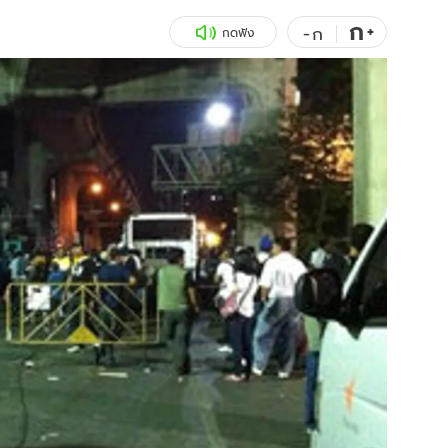
ก
สุขภาพ
+
ดูทีวี
-
ก
กดฟัง
เที่ยว-กิน
WeTV
Tasteful Thailand
Exclusive
Sanook Choice
นิยาย
ยลได้ที่
ร่วมงานกับเ