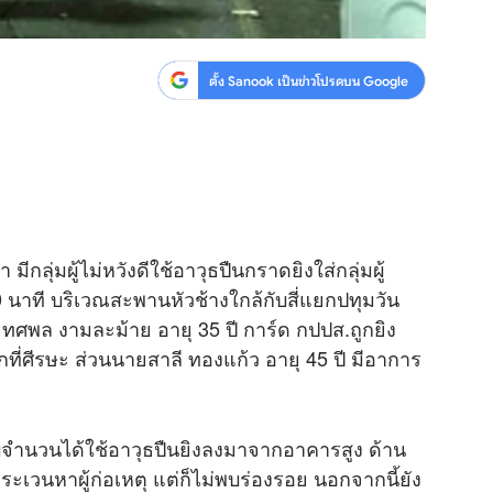
ตั้ง Sanook เป็นข่าวโปรดบน Google
ีกลุ่มผู้ไม่หวังดีใช้อาวุธปืนกราดยิงใส่กลุ่มผู้
0 นาที บริเวณสะพานหัวช้างใกล้กับสี่แยกปทุมวัน
ยทศพล งามละม้าย อายุ 35 ปี การ์ด กปปส.ถูกยิง
ี่ศีรษะ ส่วนนายสาลี ทองแก้ว อายุ 45 ปี มีอาการ
ราบจำนวนได้ใช้อาวุธปืนยิงลงมาจากอาคารสูง ด้าน
ระเวนหาผู้ก่อเหตุ แต่ก็ไม่พบร่องรอย นอกจากนี้ยัง