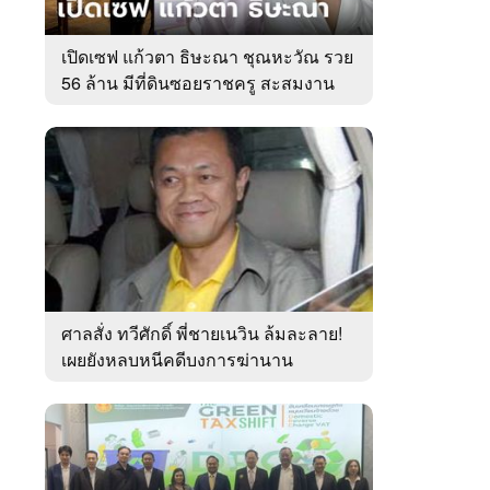
เปิดเซฟ แก้วตา ธิษะณา ชุณหะวัณ รวย
56 ล้าน มีที่ดินซอยราชครู สะสมงาน
ศิลป์
ศาลสั่ง ทวีศักดิ์ พี่ชายเนวิน ล้มละลาย!
เผยยังหลบหนีคดีบงการฆ่านาน
เกือบ10ปี