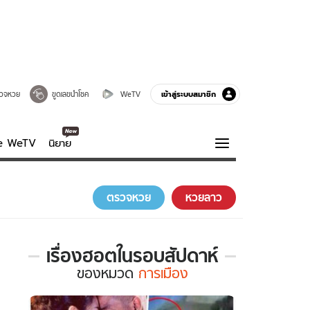
เข้าสู่ระบบสมาชิก
วจหวย
ขูดเลขนำโชค
WeTV
ve WeTV
นิยาย
รบรส
ความรู้รอบตัว
ตรวจหวย
หวยลาว
ฮาวทู
กูรู-รอบรู้
เรื่องฮอตในรอบสัปดาห์
เรื่อง
ของ
หมวด
การเมือง
ฮอต
ใน
รอบ