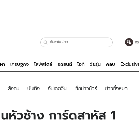
ตร
ีฬา
เศรษฐกิจ
ไลฟ์สไตล์
รถยนต์
ไอที
วัยรุ่น
คลิป
Exclusi
ตรวจหวย
ไลฟ์สไตล์
บันเทิงค
สังคม
บันเทิง
อัปเดตจีน
เช็กข่าวชัวร์
ข่าวทั้งหมด
ผู้หญิง
หนัง-ละคร
ผู้ชาย
เพลง
หัวช้าง การ์ดสาหัส 1
ย
วัยรุ่น
เกมส์
ไอที
คลิป
รถยนต์
พอดแคสต์