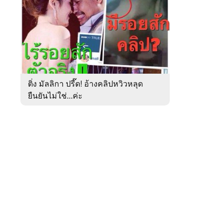
สัปดาห์
ของ
หมวด
การเมือง
 WeTV
ติ่ง มัลลิกา ปรี๊ด! อ้างคลิปหวิวหลุด
ยืนยันไม่ใช่...ค่ะ
ติดต่อโฆษณา
tencentthbd
sales@tencent.co.th
รา
ร้องเรียนเนื้อหาไม่เหมาะสม
แนะนำติชม แจ้งปัญหาการใช้งาน