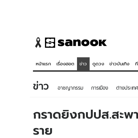
หน้าแรก
เรื่องฮอต
ข่าว
ดูดวง
ข่าวบันเทิง
ก
ข่าว
ข่าว
ดูดวง - 
อาชญากรรม
การเมือง
ต่างประเทศ
เรื่องฮอต
ดูดวง
ข่าว
หวยไทย
กราดยิงกปปส.สะพาน
ข่าวบันเทิง
สถิติหวยไท
ราย
ข่าวกีฬา
หวยลาว
ข่าวเศรษฐกิจ