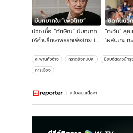
ปชช.เชื่อ “ทักษิณ” มีบทบาท
"ตะวัน" ลุ
ให้คำปรึกษาพรรคเพื่อไทย ไม่
โผล่ปะทะ ทะ
เห็นด้วยราชทัณฑ์พักโทษ
กลางสยาม 
เสด็จ
สะพานหัวช้าง
กราดยิงกปปส.
ม็อบชัตดาวน์กร
การเมือง
สนับสนุนเนื้อหา