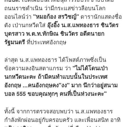
ถนนราชดำเนิน ว่ามีกระแส
ข่าว
ลือบนโลก
ออนไลน์ว่า
"หมอก้อง สรวิชญ์"
ดารานักแสดงชื่อ
ดัง เป่านกหวีดใส่
อุ๊งอิ๊ง น.ส.แพทองธาร ชินวัตร
บุตรสาว พ.ต.ท.ทักษิณ ชินวัตร อดีตนายก
รัฐมนตรี
ที่ประเทศอังกฤษ
ล่าสุด น.ส.แพทองธาร ได้โพสต์ภาพซึ่งเป็น
ข้อความลงอินสตาแกรม ว่า
"ไม่ได้โดนเป่า
นกหวีดนะคะ ถ้ามีคนทำแบบนั้นในประเทศ
อังกฤษ ...คนอังกฤษคง"งง" มาก นึกว่าอยู่สนาม
บอล 555 ขอบคุณทุกๆ คนที่เป็นห่วงนะคะ"
ทั้งนี้ จากการตรวจสอบพบว่า น.ส.แพทองธาร
กำลังพักผ่อนอยู่กับครอบครัว และเพื่อนสนิท อาทิ