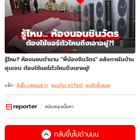
รู้ไหม? ห้องนอนตำนาน "พี่น้องชินวัตร" อลังการในบ้าน
ฮุนเซน ต้องใช้แอร์ตัวไหนถึงเอาอยู่!
แท็ก :
อุ๊งอิ๊ง แพทองธาร
หมอก้อง สรวิชญ์
ดูแท็กทั้งหมด
สนับสนุนเนื้อหา
กลับขึ้นไปด้านบน