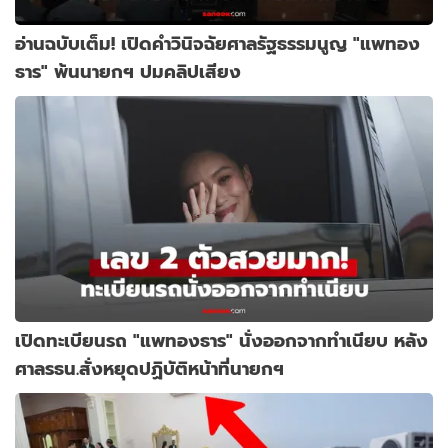
อ่านฉบับเต็ม! เปิดคำวินิจฉัยศาลรัฐธรรมนูญ "แพทอง
ธาร" พ้นนายกฯ ปมคลิปเสียง
เปิดทะเบียนรถ "แพทองธาร" นั่งออกจากทำเนียบ หลัง
ศาลรธน.สั่งหยุดปฏิบัติหน้าที่นายกฯ