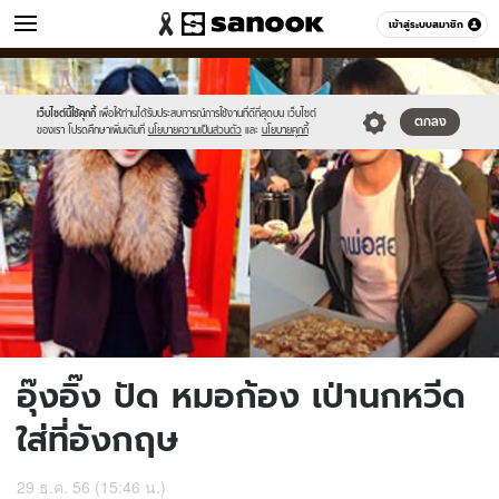
ข่าว
เข้าสู่ระบบสมาชิก
หมวดอื่นๆ
//s.isanook.com/ns/0/ud/278/1392124/9.jpg
Sanook
//s.isanook.com/sr/0/images/logo-
600
60
new-
sanook.png
เว็บไซต์นี้ใช้คุกกี้
เพื่อให้ท่านได้รับประสบการณ์การใช้งานที่ดีที่สุดบน เว็บไซต์
ตกลง
ของเรา โปรดศึกษาเพิ่มเติมที่
นโยบายความเป็นส่วนตัว
และ
นโยบายคุกกี้
อุ๊งอิ๊ง ปัด หมอก้อง เป่านกหวีด
ใส่ที่อังกฤษ
29 ธ.ค. 56 (15:46 น.)