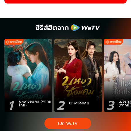
ซีรีส์ฮิตจาก
1
2
3
บุหงาซ่อนคม (พากย์
เมื่อรั
บุหงาซ่อนคม
ไทย)
(พากย์
ไปที่ WeTV