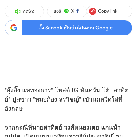
Copy link
แชร์
กดฟัง
ตั้ง Sanook เป็นข่าวโปรดบน Google
"อุ๊งอิ๊ง แพทองธาร" โพสต์ IG ทันควัน โต้ "สาทิต
ย์" ปูด
ข่าว
"หมอก้อง สรวิชญ์" เป่านกหวีดใส่ที่
อังกฤษ
จากกรณีที่
นายสาทิตย์ วงศ์หนองเตย แกนนำ
กปปส.
เปิดเผยบนเวทีอนุสาวรีย์ประชาธิปไตย