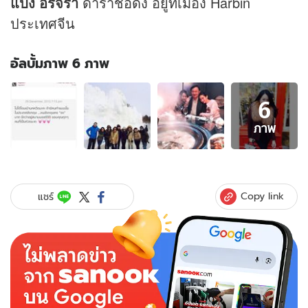
แป้ง อรจิรา
ดาราชื่อดัง อยู่ที่เมือง Harbin
ประเทศจีน
อัลบั้มภาพ 6 ภาพ
อัลบั้ม
6
ภาพ
6
ภาพ
ภาพ
ของ
อุ๊
งอิ๊ง
ปัด
Copy link
แชร์
หมอ
ก้อง
เป่า
นกหวีด
ใส่
ที่
อังกฤษ