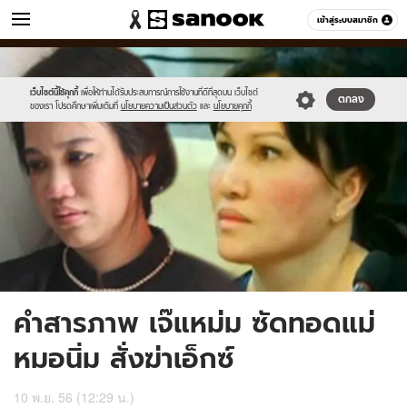
ข่าว
เข้าสู่ระบบสมาชิก
หมวดอื่นๆ
//s.isanook.com/ns/0/ud/261/1307884/0000.jpg
Sanook
//s.isanook.com/sr/0/images/logo-
600
60
new-
sanook.png
เว็บไซต์นี้ใช้คุกกี้
เพื่อให้ท่านได้รับประสบการณ์การใช้งานที่ดีที่สุดบน เว็บไซต์
ตกลง
ของเรา โปรดศึกษาเพิ่มเติมที่
นโยบายความเป็นส่วนตัว
และ
นโยบายคุกกี้
คำสารภาพ เจ๊แหม่ม ซัดทอดแม่
หมอนิ่ม สั่งฆ่าเอ็กซ์
10 พ.ย. 56 (12:29 น.)