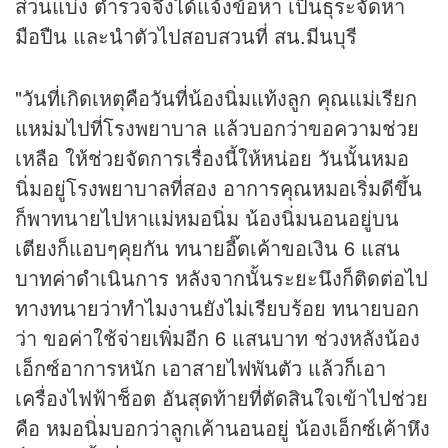
ส่วนแบ่ง ตำรวจจึงได้แจ้งข้อหา เป็นธุระจัดหา
มือปืน และนำตัวไปสอบสวนที่ สน.มีนบุรี
"วันที่เกิดเหตุคือวันที่น้องนิ่มแท้งลูก คุณแม่เรียก
แหม่มไปที่โรงพยาบาล แล้วบอกว่าขอความช่วย
เหลือ ให้ช่วยจัดการเรื่องนี้ให้หน่อย วันนั้นหมอ
นิ่มอยู่โรงพยาบาลที่สอง อาการคุณหมอเริ่มดีขึ้น
ก็พาทนายไปหาแม่หมอนิ่ม น้องนิ่มนอนอยู่บน
เตียงก็แอบๆคุยกัน ทนายอี๊ดเค้าขอเงิน 6 แสน
บาทค่าดำเนินการ หลังจากนั้นระยะนึงก็ติดต่อไป
ทางทนายว่าทำไมงานยังไม่เรียบร้อย ทนายบอก
ว่า ขอค่าใช้จ่ายเพิ่มอีก 6 แสนบาท ช่วงหลังน้อง
เอ็กซ์อาการหนัก เอาสายไฟพันตัว แล้วก็เอา
เครื่องไฟฟ้าช็อต อันสุดท้ายที่ตัดสินใจเข้าไปช่วย
คือ หมอนิ่มบอกว่าลูกเค้านอนอยู่ น้องเอ็กซ์เค้าหึง