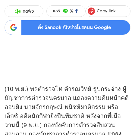
Copy link
แชร์
กดฟัง
ตั้ง Sanook เป็นข่าวโปรดบน Google
(10 พ.ย.) พลตำรวจโท คำรณวิทย์ ธูปกระจ่าง ผู้
บัญชาการตำรวจนครบาล แถลงความคืบหน้าคดี
ลอบยิง นายจักรกฤษณ์ พนิชย์ผาติกรรม หรือ
เอ็กซ์ อดีตนัก
กีฬา
ยิงปืนทีมชาติ หลังจากที่เมื่อ
วานนี้ (9 พ.ย.) กองบังคับการตำรวจสืบสวน
สอบสวน กองบัญชาการตำรวจนครบาล
แถลง