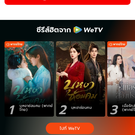
ซีรีส์ฮิตจาก
1
2
3
บุหงาซ่อนคม (พากย์
เมื่อรั
บุหงาซ่อนคม
ไทย)
(พากย์
ไปที่ WeTV