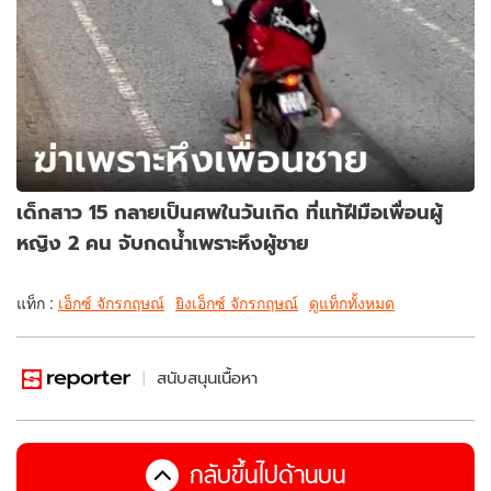
เด็กสาว 15 กลายเป็นศพในวันเกิด ที่แท้ฝีมือเพื่อนผู้
หญิง 2 คน จับกดน้ำเพราะหึงผู้ชาย
แท็ก :
เอ็กซ์ จักรกฤษณ์
ยิงเอ็กซ์ จักรกฤษณ์
ดูแท็กทั้งหมด
สนับสนุนเนื้อหา
กลับขึ้นไปด้านบน