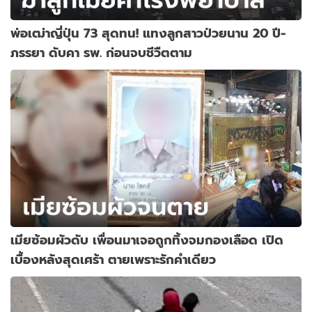
พ่อเฒ่าญี่ปุ่น 73 สุดทน! แทงลูกสาวป่วยนาน 20 ปี-
ภรรยา ดับคา รพ. ก่อนจบชีวืตตาม
เมียซ้อมผัวดับ เพื่อนมาเจอถูกทิ้งจมกองเลือด เปิด
เบื้องหลังสุดเศร้า ตายเพราะรักคำเดียว