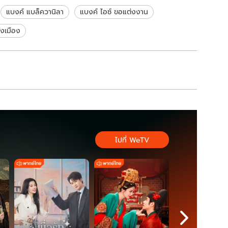
แล้ว
แบงค์ แบล็ควานิลา
แบงค์ ไอซ์ ขอแต่งงาน
ั้งเมือง
ไปที่ WeTV