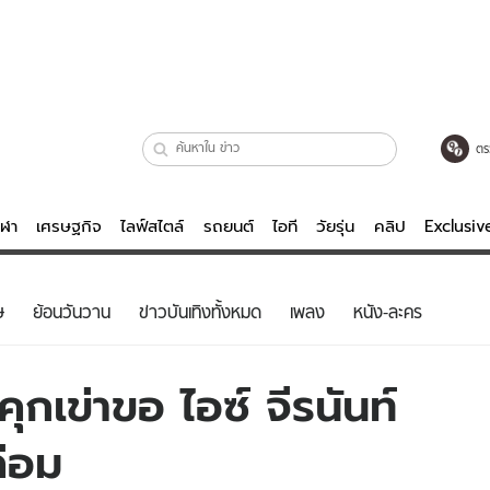
ตร
ีฬา
เศรษฐกิจ
ไลฟ์สไตล์
รถยนต์
ไอที
วัยรุ่น
คลิป
Exclusi
ตรวจหวย
ไลฟ์สไตล์
บันเทิงค
ษ
ย้อนวันวาน
ข่าวบันเทิงทั้งหมด
เพลง
หนัง-ละคร
ผู้หญิง
หนัง-ละคร
ผู้ชาย
เพลง
ุกเข่าขอ ไอซ์ จีรนันท์
ย
วัยรุ่น
เกมส์
ค่อม
ไอที
คลิป
รถยนต์
พอดแคสต์