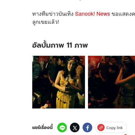
ทางทีม
ข่าว
บันเทิง
Sanook! News
ขอแสดงความ
ลูกเขยแล้ว!
อัลบั้มภาพ 11 ภาพ
อัลบั้ม
ภาพ
11
ภาพ
ของ
แบงค์
แบ
ล็
ควานิ
ลา
คุกเข่า
ขอ
แชร์เรื่องนี้
Copy link
ไอซ์