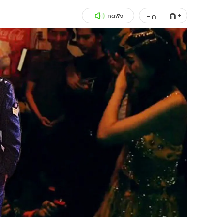
ก
สุขภาพ
+
ดูทีวี
-
ก
กดฟัง
เที่ยว-กิน
WeTV
Tasteful Thailand
Exclusive
Sanook Choice
นิยาย
ยลได้ที่
ร่วมงานกับเ