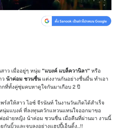
ตั้ง Sanook เป็นข่าวโปรดบน Google
าว เมื่ออยู่ๆ หนุ่ม
หรือ
"แบงค์ แบล็ควานิลา"
าว
แต่งงานกันอย่างชื่นมื่น ทำเอา
น้าค่อม ชวนชื่น
่ทั้งคู่ซุ่มคบหาดูใจกันมาเกือบ 2 ปี
์ไพร์สให้สาว ไอซ์ จีรนันท์ ในงานวันเกิดได้สำเร็จ
หนุ่มแบงค์ ที่ลงทุนควักแหวนแทนใจออกมาขอ
ยหญิง น้าค่อม ชวนชื่น เมื่อคืนที่ผ่านมา งานนี้
ยกันบิ้วและจบลงอย่างแฮปปี้เอ็นดิ้ง..!!