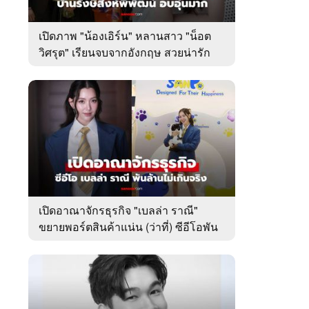
เปิดภาพ "น้องเอิร์น" หลานสาว "น็อต
วิศรุต" เรียนจบจากอังกฤษ สวยน่ารัก
มาก
เปิดอาณาจักรธุรกิจ "เบลล่า ราณี"
ขยายพอร์ตสินค้าแน่น (ว่าที่) ซีอีโอพัน
ล้านเคียงข้าง "วิล ชวิณ"