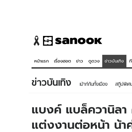
หน้าแรก
เรื่องฮอต
ข่าว
ดูดวง
ข่าวบันเทิง
ก
ข่าวบันเทิง
ข่าว
ดูดวง - 
เม้าท์กันทั้งเมือง
สกู๊ปพิเศ
เรื่องฮอต
ดูดวง
ข่าว
หวยไทย
แบงค์ แบล็ควานิลา ค
ข่าวบันเทิง
สถิติหวยไท
แต่งงานต่อหน้า น้า
ข่าวกีฬา
หวยลาว
ข่าวเศรษฐกิจ