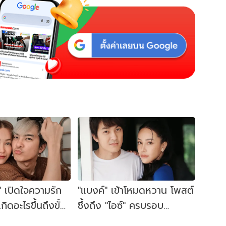
" เปิดใจความรัก
"แบงค์" เข้าโหมดหวาน โพสต์
เกิดอะไรขึ้นถึงขั้น
ซึ้งถึง "ไอซ์" ครบรอบ
อน
แต่งงาน 7 ปี ผ่านมาทุกอย่าง