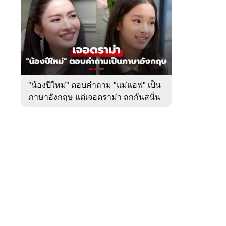
สัปดาห์
ของ
หมวด
บันเทิง
 WeTV
"น้องปีใหม่" ตอบคำถาม "แม่แอฟ" เป็น
ภาษาอังกฤษ แต่เจอดราม่า ถกกันสนั่น
ติดต่อโฆษณา
tencentthbd
sales@tencent.co.th
รา
ร้องเรียนเนื้อหาไม่เหมาะสม
แนะนำติชม แจ้งปัญหาการใช้งาน