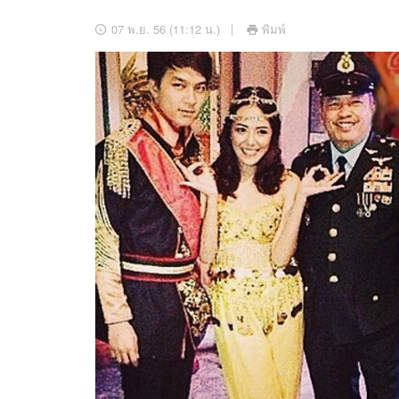
อัปเดตจีน
07 พ.ย. 56 (11:12 น.)
พิมพ์
เช็กข่าวชัวร์
ติดตามสนุกโซเชี
ดาวน์โหลดสนุกแอปฟรี
สงวนลิขสิทธิ์ ©
2569
บริษัท อิมเมจ ฟิวเจอร์ (ประเทศไทย) จำกัด