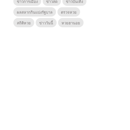
ข่าวการเมือง
ข่าวสด
ข่าวบันเทิง
ผลสลากกินแบ่งรัฐบาล
ตรวจหวย
สถิติหวย
ข่าววันนี้
หวยฮานอย