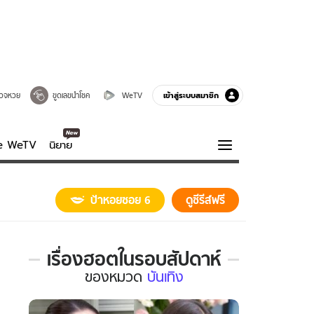
เข้าสู่ระบบสมาชิก
วจหวย
ขูดเลขนำโชค
WeTV
ve WeTV
นิยาย
รบรส
ความรู้รอบตัว
ป้าหอยซอย 6
ดูซีรีส์ฟรี
ฮาวทู
กูรู-รอบรู้
เรื่องฮอตในรอบสัปดาห์
เรื่อง
ของ
หมวด
บันเทิง
ฮอต
ใน
รอบ