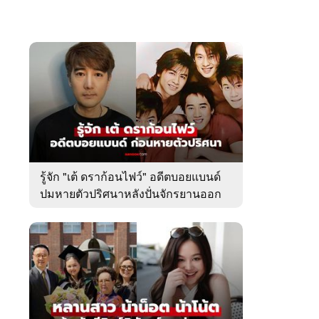
รู้จัก "เต้ ดราก้อนไฟว์" อดีตบอยแบนด์
ปมหายตัวปริศนาหลังปั่นจักรยานออก
จากบ้านพัก