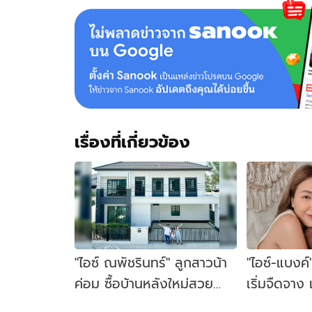
จี
รนันท์
แต่งงาน
ต่อ
หน้า
น้า
ค่อม
เรื่องที่เกี่ยวข้อง
"ไอซ์ ณพัชรินทร์" ลูกสาวน้า
"ไอซ์-แบงค์
ค่อม ซื้อบ้านหลังใหม่สวย
เริ่มจืดจาง 
อลังการมาก
แยกห้องน