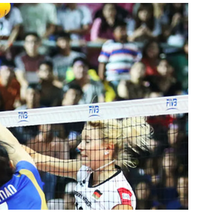
สุขภาพ
ดูทีวี
เที่ยว-กิน
WeTV
Tasteful Thailand
Exclusive
Sanook Choice
นิยาย
ยลได้ที่
ร่วมงานกับเ