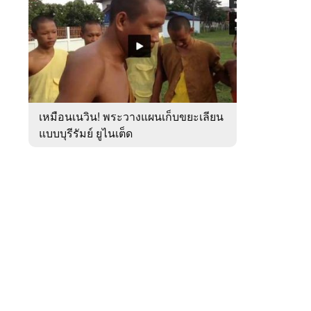
สัปดาห์
ของ
หมวด
กีฬา
 WeTV
เหมือนเนวิน! พระวางแผนเก็บขยะเลียน
แบบบุรีรัมย์ ยูไนเต็ด
ติดต่อโฆษณา
tencentthbd
sales@tencent.co.th
รา
ร้องเรียนเนื้อหาไม่เหมาะสม
แนะนำติชม แจ้งปัญหาการใช้งาน