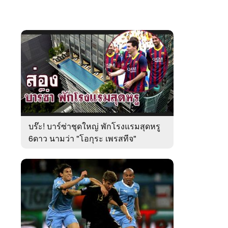
บร๊ะ! บาร์ซ่าชุดใหญ่ พักโรงแรมสุดหรู
6ดาว นามว่า "โอกุระ เพรสทีจ"