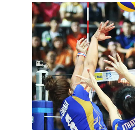
อัปเดตจีน
เช็กข่าวชัวร์
ติดตามสนุกโซเชี
ดาวน์โหลดสนุกแอปฟรี
สงวนลิขสิทธิ์ ©
2569
บริษัท อิมเมจ ฟิวเจอร์ (ประเทศไทย) จำกัด