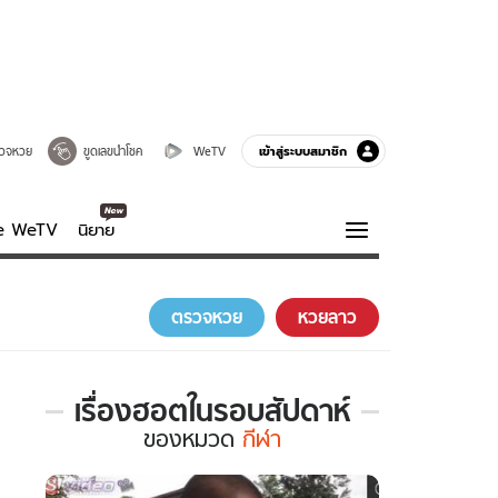
เข้าสู่ระบบสมาชิก
วจหวย
ขูดเลขนำโชค
WeTV
ve WeTV
นิยาย
รบรส
ความรู้รอบตัว
ตรวจหวย
หวยลาว
ฮาวทู
กูรู-รอบรู้
เรื่องฮอตในรอบสัปดาห์
เรื่อง
ของ
หมวด
กีฬา
ฮอต
ใน
รอบ