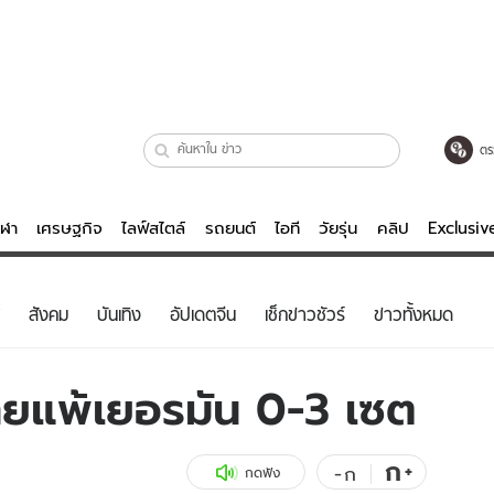
ตร
ีฬา
เศรษฐกิจ
ไลฟ์สไตล์
รถยนต์
ไอที
วัยรุ่น
คลิป
Exclusi
ตรวจหวย
ไลฟ์สไตล์
บันเทิงค
สังคม
บันเทิง
อัปเดตจีน
เช็กข่าวชัวร์
ข่าวทั้งหมด
ผู้หญิง
หนัง-ละคร
ผู้ชาย
เพลง
ิไทยแพ้เยอรมัน 0-3 เซต
ย
วัยรุ่น
เกมส์
ไอที
คลิป
ก
+
-
ก
กดฟัง
รถยนต์
พอดแคสต์