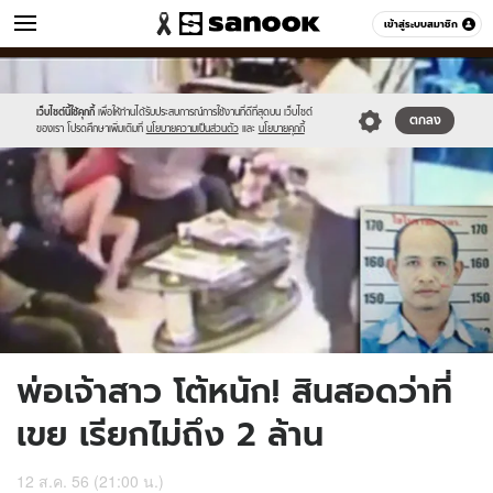
ข่าว
เข้าสู่ระบบสมาชิก
หมวดอื่นๆ
//s.isanook.com/ns/0/ud/240/1202516/news07-
Sanook
//s.isanook.com/sr/0/images/logo-
600
60
1.jpg
new-
sanook.png
เว็บไซต์นี้ใช้คุกกี้
เพื่อให้ท่านได้รับประสบการณ์การใช้งานที่ดีที่สุดบน เว็บไซต์
ตกลง
ของเรา โปรดศึกษาเพิ่มเติมที่
นโยบายความเป็นส่วนตัว
และ
นโยบายคุกกี้
พ่อเจ้าสาว โต้หนัก! สินสอดว่าที่
เขย เรียกไม่ถึง 2 ล้าน
12 ส.ค. 56 (21:00 น.)