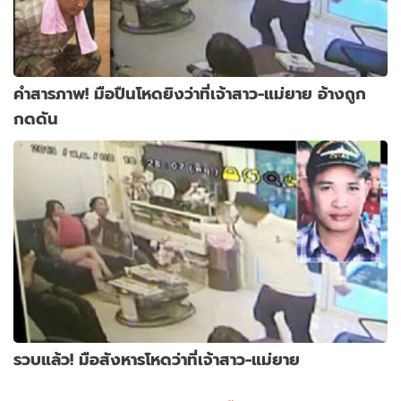
คำสารภาพ! มือปืนโหดยิงว่าที่เจ้าสาว-แม่ยาย อ้างถูก
กดดัน
รวบแล้ว! มือสังหารโหดว่าที่เจ้าสาว-แม่ยาย