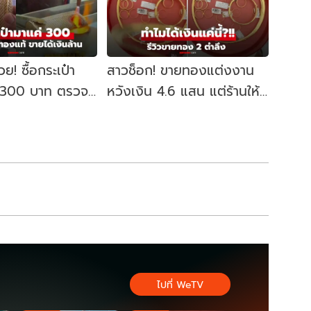
วย! ซื้อกระเป๋า
สาวช็อก! ขายทองแต่งงาน
่น 300 บาท ตรวจ
หวังเงิน 4.6 แสน แต่ร้านให้
ท้ รับทรัพย์นับ
แค่ 4.4 แสน ชาวเน็ตบอก
“ปกติ”
ไปที่ WeTV