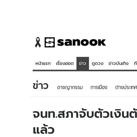
หน้าแรก
เรื่องฮอต
ข่าว
ดูดวง
ข่าวบันเทิง
ก
ข่าว
ข่าว
ดูดวง - 
อาชญากรรม
การเมือง
ต่างประเทศ
เรื่องฮอต
ดูดวง
ข่าว
หวยไทย
จนท.สภาจับตัวเงิน
ข่าวบันเทิง
สถิติหวยไท
แล้ว
ข่าวกีฬา
หวยลาว
ข่าวเศรษฐกิจ