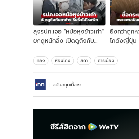
ลุงรปภ.เจอ "หม้อหุงข้าวเก่า"
ยิ่งกว่าถูกห
ยกดูหนักอึ้ง เปิดดูถึงกับ
โกดังญี่ปุ
ตาค้าง รีบหิ้วไปหาตำรวจ
พบเป็นทองแ
ล้าน
ทอง
ห้องโถง
สภา
การเมือง
สนับสนุนเนื้อหา
ซีรีส์ฮิตจาก