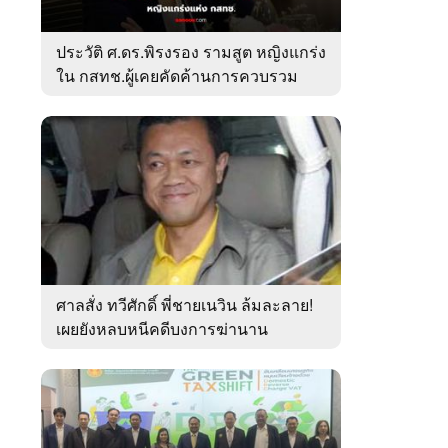
ประวัติ ศ.ดร.พิรงรอง รามสูต หญิงแกร่ง
ใน กสทช.ผู้เคยคัดค้านการควบรวม
ค่ายมือถือ
ศาลสั่ง ทวีศักดิ์ พี่ชายเนวิน ล้มละลาย!
เผยยังหลบหนีคดีบงการฆ่านาน
เกือบ10ปี