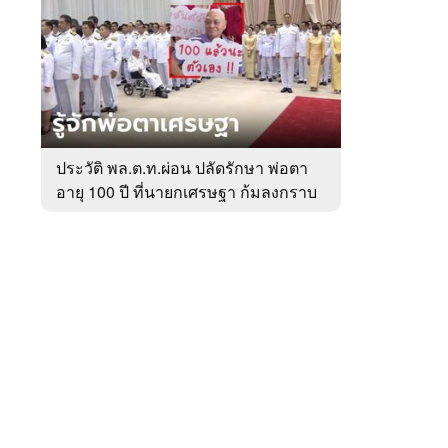
สัปดาห์
ของ
หมวด
การเมือง
 WeTV
ประวัติ พล.ต.ท.ผ่อน ปลัดรักษา พ่อตา
อายุ 100 ปี ที่นายกเศรษฐา ก้มลงกราบ
ติดต่อโฆษณา
ที่ตัก
tencentthbd
sales@tencent.co.th
รา
ร้องเรียนเนื้อหาไม่เหมาะสม
แนะนำติชม แจ้งปัญหาการใช้งาน