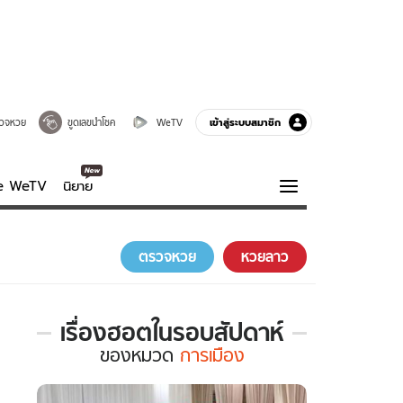
เข้าสู่ระบบสมาชิก
วจหวย
ขูดเลขนำโชค
WeTV
ve WeTV
นิยาย
รบรส
ความรู้รอบตัว
ตรวจหวย
หวยลาว
ฮาวทู
กูรู-รอบรู้
เรื่องฮอตในรอบสัปดาห์
เรื่อง
ของ
หมวด
การเมือง
ฮอต
ใน
รอบ