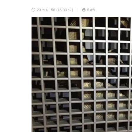
อัปเดตจีน
23 พ.ค. 56 (15:00 น.)
พิมพ์
เช็กข่าวชัวร์
ติดตามสนุกโซเชี
ดาวน์โหลดสนุกแอปฟรี
สงวนลิขสิทธิ์ ©
2569
บริษัท อิมเมจ ฟิวเจอร์ (ประเทศไทย) จำกัด