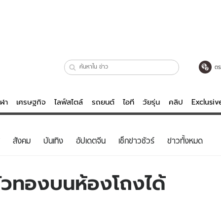
ตร
ีฬา
เศรษฐกิจ
ไลฟ์สไตล์
รถยนต์
ไอที
วัยรุ่น
คลิป
Exclusi
ตรวจหวย
ไลฟ์สไตล์
บันเทิงค
สังคม
บันเทิง
อัปเดตจีน
เช็กข่าวชัวร์
ข่าวทั้งหมด
ผู้หญิง
หนัง-ละคร
ผู้ชาย
เพลง
ตัวทองบนห้องโถงได้
ย
วัยรุ่น
เกมส์
ไอที
คลิป
รถยนต์
พอดแคสต์