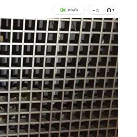
ก
สุขภาพ
+
ดูทีวี
-
ก
กดฟัง
เที่ยว-กิน
WeTV
Tasteful Thailand
Exclusive
Sanook Choice
นิยาย
ยลได้ที่
ร่วมงานกับเ