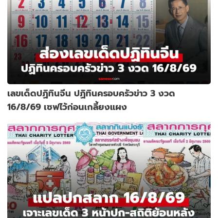
เลขเด็ดปฏิทินจีน ปฏิทินครอบครัวข่าว 3 งวด
16/8/69 เซฟไว้ก่อนเกลี้ยงแผง