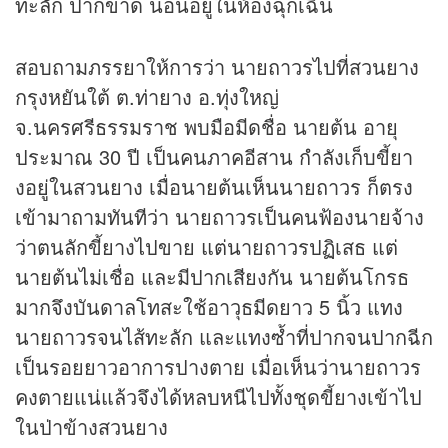
ทะลัก ปากขาด นอนอยู่ในห้องฉุกเฉิน
สอบถามภรรยาให้การว่า นายถาวรไปที่สวนยาง
กรุงหยันใต้ ต.ท่ายาง อ.ทุ่งใหญ่
จ.นครศรีธรรมราช พบมือมีดชื่อ นายต้น อายุ
ประมาณ 30 ปี เป็นคนภาคอีสาน กำลังเก็บขี้ยา
งอยู่ในสวนยาง เมื่อนายต้นเห็นนายถาวร ก็ตรง
เข้ามาถามทันทีว่า นายถาวรเป็นคนฟ้องนายจ้าง
ว่าตนลักขี้ยางไปขาย แต่นายถาวรปฏิเสธ แต่
นายต้นไม่เชื่อ และมีปากเสียงกัน นายต้นโกรธ
มากจึงบันดาลโทสะใช้อาวุธมีดยาว 5 นิ้ว แทง
นายถาวรจนไส้ทะลัก และแทงซ้ำที่ปากจนปากฉีก
เป็นรอยยาวอาการปางตาย เมื่อเห็นว่านายถาวร
คงตายแน่แล้วจึงได้หลบหนีไปทั้งชุดขี้ยางเข้าไป
ในป่าข้างสวนยาง