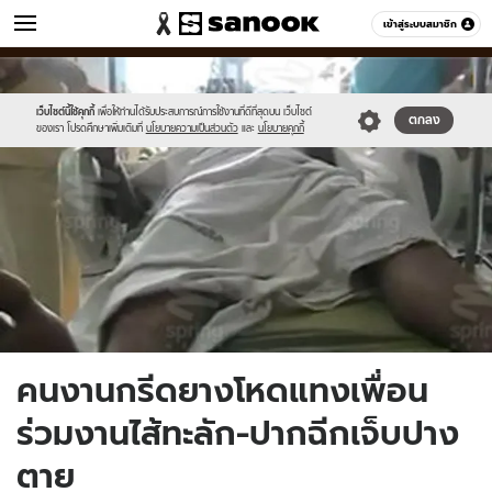
ข่าว
เข้าสู่ระบบสมาชิก
หมวดอื่นๆ
//s.isanook.com/ns/0/ud/237/1187239/1.jpg
Sanook
//s.isanook.com/sr/0/images/logo-
600
60
new-
sanook.png
เว็บไซต์นี้ใช้คุกกี้
เพื่อให้ท่านได้รับประสบการณ์การใช้งานที่ดีที่สุดบน เว็บไซต์
ตกลง
ของเรา โปรดศึกษาเพิ่มเติมที่
นโยบายความเป็นส่วนตัว
และ
นโยบายคุกกี้
คนงานกรีดยางโหดแทงเพื่อน
ร่วมงานไส้ทะลัก-ปากฉีกเจ็บปาง
ตาย