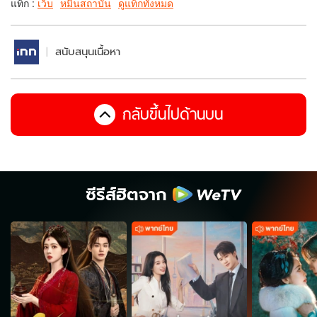
แท็ก :
เว็บ
หมิ่นสถาบัน
ดูแท็กทั้งหมด
สนับสนุนเนื้อหา
กลับขึ้นไปด้านบน
ซีรีส์ฮิตจาก