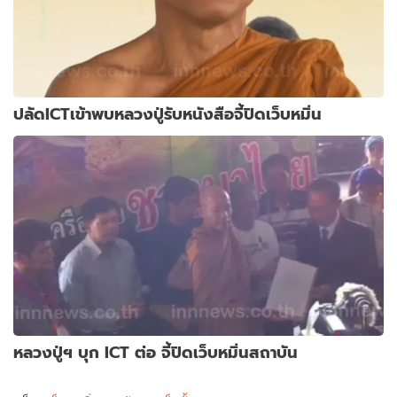
ปลัดICTเข้าพบหลวงปู่รับหนังสือจี้ปิดเว็บหมิ่น
หลวงปู่ฯ บุก ICT ต่อ จี้ปิดเว็บหมิ่นสถาบัน