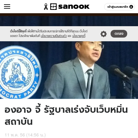
ข่าว
เข้าสู่ระบบสมาชิก
หมวดอื่นๆ
//s.isanook.com/ns/0/ud/237/1185396/452118-
Sanook
//s.isanook.com/sr/0/images/logo-
600
60
01.jpg
new-
sanook.png
เว็บไซต์นี้ใช้คุกกี้
เพื่อให้ท่านได้รับประสบการณ์การใช้งานที่ดีที่สุดบน เว็บไซต์
ตกลง
ของเรา โปรดศึกษาเพิ่มเติมที่
นโยบายความเป็นส่วนตัว
และ
นโยบายคุกกี้
องอาจ จี้ รัฐบาลเร่งจับเว็บหมิ่น
สถาบัน
11 พ.ค. 56 (14:56 น.)