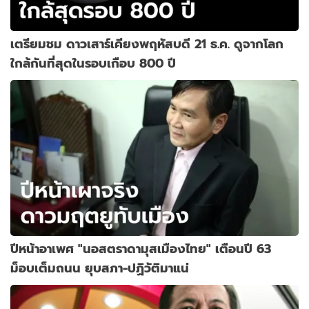
เตรียมชม ดาวเสาร์เคียงพฤหัสบดี 21 ธ.ค. ดูจากโลก
ใกล้กันที่สุดในรอบเกือบ 800 ปี
ปีหน้าอาเพศ "นอสตราดามุสเมืองไทย" เตือนปี 63
ม็อบเต็มถนน ยุบสภา-ปฏิวัติมาแน่