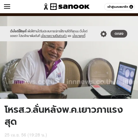
ข่าว
เข้าสู่ระบบสมาชิก
หมวดอื่นๆ
//s.isanook.com/ns/0/ud/236/1182585/449017-
Sanook
//s.isanook.com/sr/0/images/logo-
600
60
01.jpg
new-
sanook.png
เว็บไซต์นี้ใช้คุกกี้
เพื่อให้ท่านได้รับประสบการณ์การใช้งานที่ดีที่สุดบน เว็บไซต์
ตกลง
ของเรา โปรดศึกษาเพิ่มเติมที่
นโยบายความเป็นส่วนตัว
และ
นโยบายคุกกี้
โหรส.ว.ลั่นหลังพ.ค.เยาวภาแรง
สุด
25 เม.ย. 56 (19:28 น.)