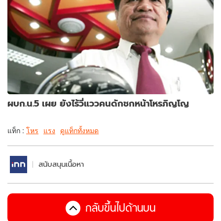
ผบก.น.5 เผย ยังไร้วี่แววคนดักชกหน้าโหรภิญโญ
แท็ก :
โหร
แรง
ดูแท็กทั้งหมด
สนับสนุนเนื้อหา
กลับขึ้นไปด้านบน