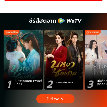
ซีรีส์ฮิตจาก
1
2
3
บุหงาซ่อนคม (พากย์
เมื่อรั
บุหงาซ่อนคม
ไทย)
(พากย์
ไปที่ WeTV