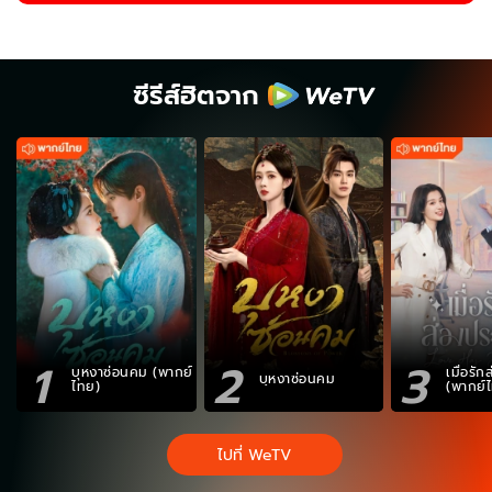
ซีรีส์ฮิตจาก
1
2
3
บุหงาซ่อนคม (พากย์
เมื่อรั
บุหงาซ่อนคม
ไทย)
(พากย์
ไปที่ WeTV