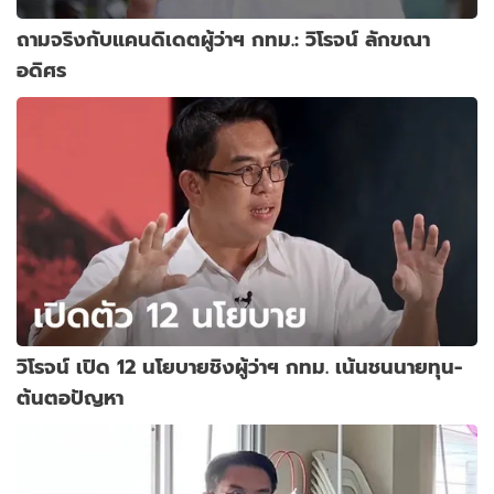
ถามจริงกับแคนดิเดตผู้ว่าฯ กทม.: วิโรจน์ ลักขณา
อดิศร
วิโรจน์ เปิด 12 นโยบายชิงผู้ว่าฯ กทม. เน้นชนนายทุน-
ต้นตอปัญหา