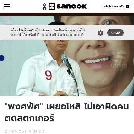
ข่าว
เข้าสู่ระบบสมาชิก
หมวดอื่นๆ
//s.isanook.com/ns/0/ud/234/1171553/untitled-
Sanook
//s.isanook.com/sr/0/images/logo-
600
60
1.jpg
new-
sanook.png
เว็บไซต์นี้ใช้คุกกี้
เพื่อให้ท่านได้รับประสบการณ์การใช้งานที่ดีที่สุดบน เว็บไซต์
ตกลง
ของเรา โปรดศึกษาเพิ่มเติมที่
นโยบายความเป็นส่วนตัว
และ
นโยบายคุกกี้
"พงศพัศ" เผยอโหสิ ไม่เอาผิดคน
ติดสติกเกอร์
21 ก.พ. 56 (14:04 น.)