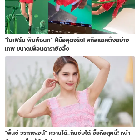
"ใบเฟิร์น พิมพ์ชนก" ฝีมือสุดจริง! สกิลแอคติ้งอย่าง
เทพ ขนาดเพื่อนดารายังอึ้ง
"พั้นช์ วรกาญจน์" หวานได้...ก็แซ่บได้ อื้อหือลุคนี้! หน้า