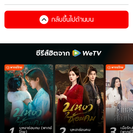
กลับขึ้นไปด้านบน
ซีรีส์ฮิตจาก
1
2
3
บุหงาซ่อนคม (พากย์
เมื่อรั
บุหงาซ่อนคม
ไทย)
(พากย์