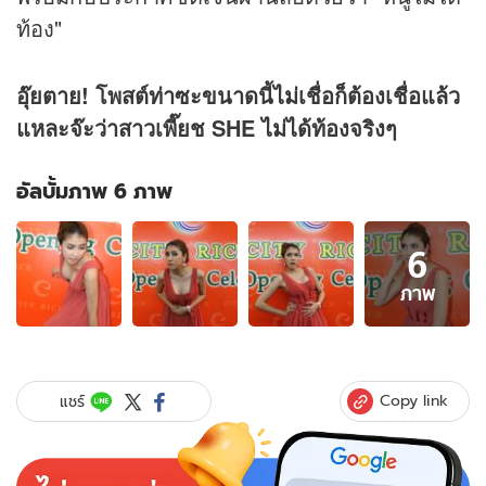
ท้อง"
อุ๊ยตาย! โพสต์ท่าซะขนาดนี้ไม่เชื่อก็ต้องเชื่อแล้ว
แหละจ๊ะว่าสาวเพี๊ยช SHE ไม่ได้ท้องจริงๆ
อัลบั้มภาพ 6 ภาพ
อัลบั้ม
6
ภาพ
6
ภาพ
ภาพ
ของ
อื้อ
หือ!
เพี๊ยช
Copy link
แชร์
โพสต์
ท่า
ยาก
โต้