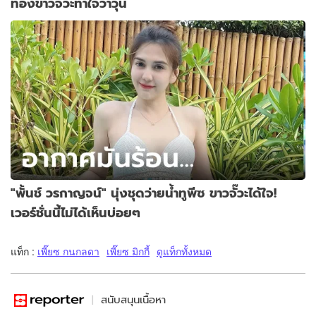
ท้องขาวจั๊วะทำใจว้าวุ่น
"พั้นช์ วรกาญจน์" นุ่งชุดว่ายน้ำทูพีซ ขาวจั๊วะได้ใจ!
เวอร์ชั่นนี้ไม่ได้เห็นบ่อยๆ
แท็ก :
เพี๊ยซ กนกลดา
เพี๊ยซ มิกกี้
ดูแท็กทั้งหมด
สนับสนุนเนื้อหา