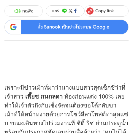
Copy link
แชร์
กดฟัง
ตั้ง Sanook เป็นข่าวโปรดบน Google
เพราะมี
ข่าว
เม้าท์มาว่านางแบบสาวสุดเซ็กซี่ว่าที่
เจ้าสาว
เพี๊ยซ กนกลดา
ท้องก่อนแต่ง 100% เลย
ทำให้เจ้าตัวถึงกับเซ็งจัดจนต้องขอโต้กลับขา
เม้าท์ให้หน้าหงายด้วยการโชว์ลีลาโพสต์ท่าสุดแซ่
บ ขณะเดินทางไปร่วมงานที่ ซิตี้ ริช ย่านประตูน้ำ
พร้อมกับประกาศชัดเจนผ่านสื่อด้วยว่า "หนูไม่ได้