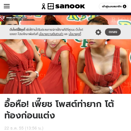
ข่าวบันเทิง
เข้าสู่ระบบสมาชิก
หมวดอื่นๆ
//s.isanook.com/ns/0/ud/232/1160347/600.jpg
Sanook
//s.isanook.com/sr/0/images/logo-
600
60
new-
sanook.png
เว็บไซต์นี้ใช้คุกกี้
เพื่อให้ท่านได้รับประสบการณ์การใช้งานที่ดีที่สุดบน เว็บไซต์
ตกลง
ของเรา โปรดศึกษาเพิ่มเติมที่
นโยบายความเป็นส่วนตัว
และ
นโยบายคุกกี้
อื้อหือ! เพี๊ยช โพสต์ท่ายาก โต้
ท้องก่อนแต่ง
22 ธ.ค. 55 (13:56 น.)