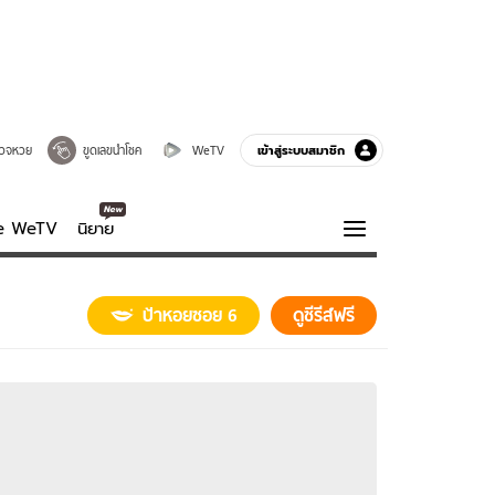
เข้าสู่ระบบสมาชิก
วจหวย
ขูดเลขนำโชค
WeTV
ve WeTV
นิยาย
รบรส
ความรู้รอบตัว
ป้าหอยซอย 6
ดูซีรีส์ฟรี
ฮาวทู
กูรู-รอบรู้