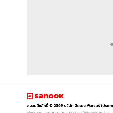
อัปเดตจีน
เช็กข่าวชัวร์
ติดตามสนุกโซเชี
ดาวน์โหลดสนุกแอปฟรี
สงวนลิขสิทธิ์ ©
2569
บริษัท อิมเมจ ฟิวเจอร์ (ประเทศไทย) จำกัด
สงวนลิขสิทธิ์ ©
2569
บริษัท อิมเมจ ฟิวเจอร์ (ประเ