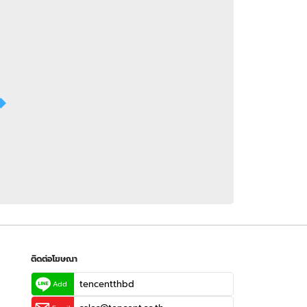
 WeTV
ติดต่อโฆษณา
tencentthbd
sales@tencent.co.th
รา
ร้องเรียนเนื้อหาไม่เหมาะสม
แนะนำติชม แจ้งปัญหาการใช้งาน
ติดต่อโฆษณา
tencentthbd
Add