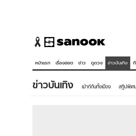
หน้าแรก
เรื่องฮอต
ข่าว
ดูดวง
ข่าวบันเทิง
ก
ข่าวบันเทิง
ข่าว
ดูดวง - 
เม้าท์กันทั้งเมือง
สกู๊ปพิเศ
เรื่องฮอต
ดูดวง
ข่าว
หวยไทย
ข่าวบันเทิง
สถิติหวยไท
ข่าวกีฬา
หวยลาว
ข่าวเศรษฐกิจ