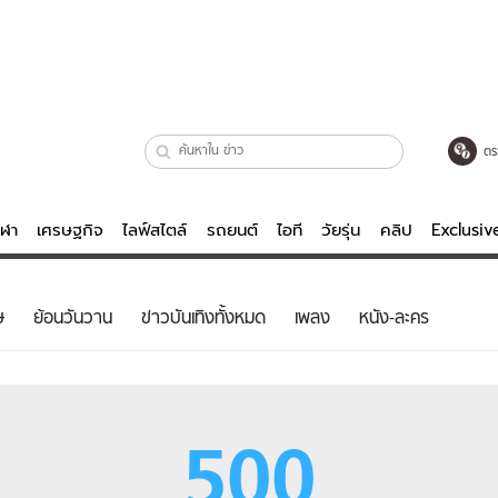
ตร
ีฬา
เศรษฐกิจ
ไลฟ์สไตล์
รถยนต์
ไอที
วัยรุ่น
คลิป
Exclusi
ตรวจหวย
ไลฟ์สไตล์
บันเทิงค
ษ
ย้อนวันวาน
ข่าวบันเทิงทั้งหมด
เพลง
หนัง-ละคร
ผู้หญิง
หนัง-ละคร
ผู้ชาย
เพลง
ย
วัยรุ่น
เกมส์
500
ไอที
คลิป
รถยนต์
พอดแคสต์