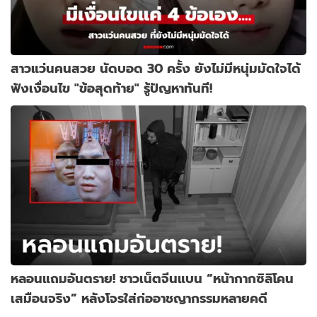
สาวแว่นคนสวย นัดบอด 30 ครั้ง ยังไม่มีหนุ่มมัดใจได้
ฟังเงื่อนไข "ข้อสุดท้าย" รู้ปัญหาทันที!
หลอนแถมอันตราย! ชาวเน็ตจีนแบน “หน้ากากซิลิโคน
เสมือนจริง” หลังโจรใส่ก่ออาชญากรรมหลายคดี