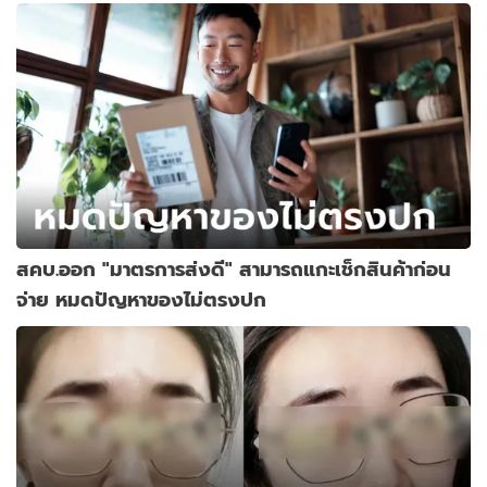
สคบ.ออก "มาตรการส่งดี" สามารถแกะเช็กสินค้าก่อน
จ่าย หมดปัญหาของไม่ตรงปก