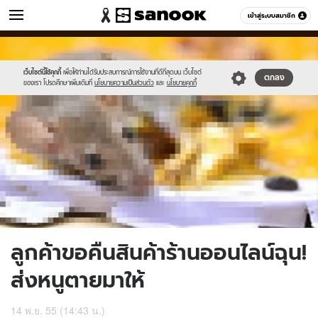
ข่าว
เข้าสู่ระบบสมาชิก
หมวดอื่นๆ
//s.isanook.com/ns/0/ud/230/1153508/2.jpg
Sanook
//s.isanook.com/sr/0/images/logo-
600
60
new-
sanook.png
เว็บไซต์นี้ใช้คุกกี้
เพื่อให้ท่านได้รับประสบการณ์การใช้งานที่ดีที่สุดบน เว็บไซต์
ตกลง
ของเรา โปรดศึกษาเพิ่มเติมที่
นโยบายความเป็นส่วนตัว
และ
นโยบายคุกกี้
ลูกค้าขอคืนสินค้าร้านออนไลน์ฉุน!
ส่งหนูตายมาให้
14 พ.ย. 55 (14:43 น.)