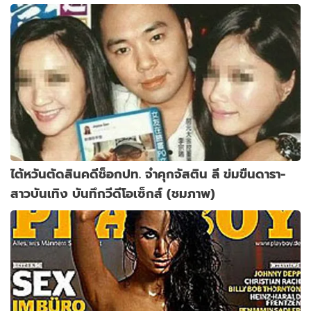
ไต้หวันตัดสินคดีช็อกปท. จำคุกจัสติน ลี ข่มขืนดารา-
สาวบันเทิง บันทึกวีดีโอเซ็กส์ (ชมภาพ)