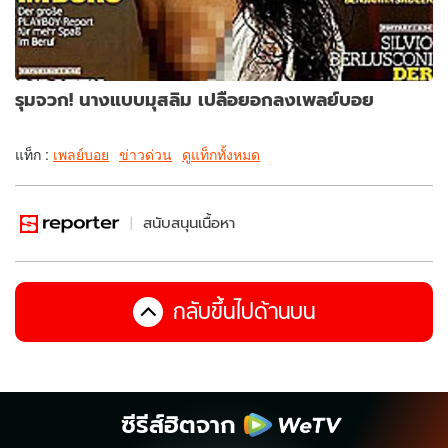
รุมจวก! นางแบบมุสลิม เปลือยอกลงเพลย์บอย
แท็ก :
เพลย์บอย
ข่าวด่วน
ดูแท็กทั้งหมด
สนับสนุนเนื้อหา
กลับขึ้นไปด้านบน
ซีรีส์ฮิตจาก