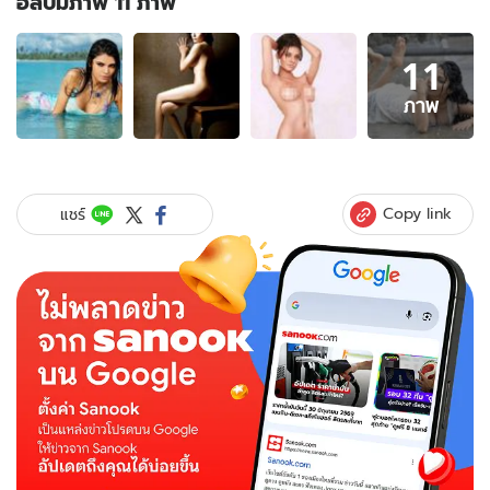
อัลบั้มภาพ 11 ภาพ
อัลบั้ม
11
ภาพ
11
ภาพ
ภาพ
ของ
อินเดีย
ประณาม
ดารา
Copy link
แชร์
สาว
ถ่าย
นู๊ด
นิตยสาร
เพลย์บอย