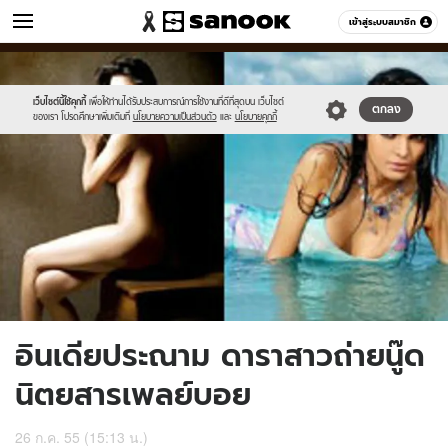
ข่าว
เข้าสู่ระบบสมาชิก
หมวดอื่นๆ
//s.isanook.com/ns/0/ud/226/1132477/1.jpg
Sanook
//s.isanook.com/sr/0/images/logo-
600
60
new-
sanook.png
เว็บไซต์นี้ใช้คุกกี้
เพื่อให้ท่านได้รับประสบการณ์การใช้งานที่ดีที่สุดบน เว็บไซต์
ตกลง
ของเรา โปรดศึกษาเพิ่มเติมที่
นโยบายความเป็นส่วนตัว
และ
นโยบายคุกกี้
อินเดียประณาม ดาราสาวถ่ายนู๊ด
นิตยสารเพลย์บอย
26 ก.ค. 55 (15:13 น.)