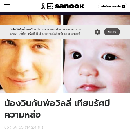
ข่าวบันเทิง
เข้าสู่ระบบสมาชิก
หมวดอื่นๆ
//s.isanook.com/ns/0/ud/217/1089983/1.jpg
Sanook
//s.isanook.com/sr/0/images/logo-
600
60
new-
sanook.png
เว็บไซต์นี้ใช้คุกกี้
เพื่อให้ท่านได้รับประสบการณ์การใช้งานที่ดีที่สุดบน เว็บไซต์
ตกลง
ของเรา โปรดศึกษาเพิ่มเติมที่
นโยบายความเป็นส่วนตัว
และ
นโยบายคุกกี้
น้องวินกับพ่อวิลลี่ เทียบรัศมี
ความหล่อ
05 ม.ค. 55 (14:24 น.)