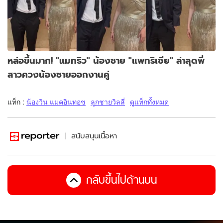
หล่อขึ้นมาก! "แมทธิว" น้องชาย "แพทริเซีย" ล่าสุดพี่
สาวควงน้องชายออกงานคู่
แท็ก :
น้องวิน แมคอินทอช
ลูกชายวิลลี่
ดูแท็กทั้งหมด
สนับสนุนเนื้อหา
กลับขึ้นไปด้านบน