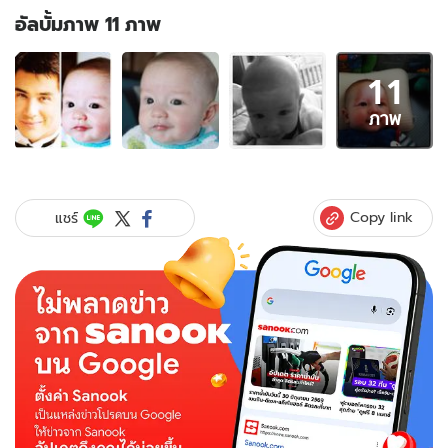
อัลบั้มภาพ 11 ภาพ
อัลบั้ม
11
ภาพ
11
ภาพ
ภาพ
ของ
น้อง
วิน
กับ
Copy link
แชร์
พ่อ
วิ
ลลี่
เทียบ
รัศมี
ความ
หล่อ