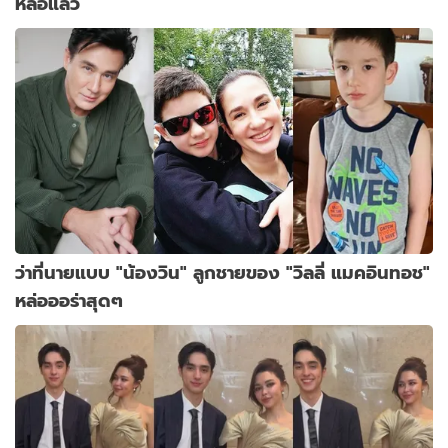
หล่อแล้ว
ว่าที่นายแบบ "น้องวิน" ลูกชายของ "วิลลี่ แมคอินทอช"
หล่อออร่าสุดๆ