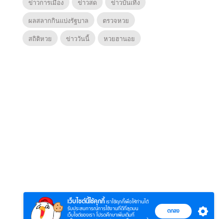
ข่าวการเมือง
ข่าวสด
ข่าวบันเทิง
ผลสลากกินแบ่งรัฐบาล
ตรวจหวย
สถิติหวย
ข่าววันนี้
หวยฮานอย
6
7
8
ยุทธ์
หากวินาทีนั้นไม่
ซอโซ่ล่ามธีร์
มหาศึ
พบเธอ (พากย์
(Uncut Ver.)
(พากย
ย)
ไทย)
เว็บไซต์นี้ใช้คุกกี้
เราใช้คุกกี้เพื่อให้ท่านได้
รับประสบการณ์การใช้งานที่ดีที่สุดบน
ตกลง
เว็บไซต์ของเรา โปรดศึกษาเพิ่มเติมที่