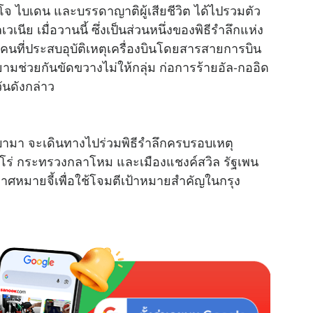
จ ไบเดน และบรรดาญาติผู้เสียชีวิต ได้ไปรวมตัว
นีย เมื่อวานนี้ ซึ่งเป็นส่วนหนึ่งของพิธีรำลึกแห่ง
0 คนที่ประสบอุบัติเหตุเครื่องบินโดยสารสายการบิน
ายามช่วยกันขัดขวางไม่ให้กลุ่ม ก่อการร้ายอัล-กออิด
วันดังกล่าว
อบามา จะเดินทางไปร่วมพิธีรำลึกครบรอบเหตุ
ซีโร่ กระทรวงกลาโหม และเมืองแชงค์สวิล รัฐเพน
อากาศหมายจี้เพื่อใช้โจมตีเป้าหมายสำคัญในกรุง