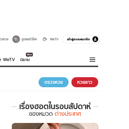
เข้าสู่ระบบสมาชิก
วจหวย
ขูดเลขนำโชค
WeTV
ve WeTV
นิยาย
รบรส
ความรู้รอบตัว
ตรวจหวย
หวยลาว
ฮาวทู
กูรู-รอบรู้
เรื่องฮอตในรอบสัปดาห์
เรื่อง
ของ
หมวด
ต่างประเทศ
ฮอต
ใน
รอบ