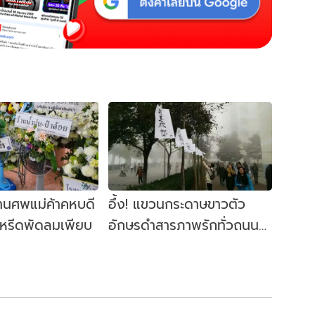
งานศพแม่ค้าคหบดี
อึ้ง! แขวนกระดาษขาวตัว
งหรีดพัดลมเพียบ
อักษรดำสารภาพรักทั่วถนน
ราวงานไว้ทุกข์