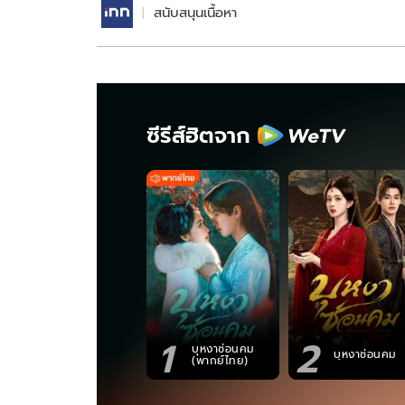
สนับสนุนเนื้อหา
ซีรีส์ฮิตจาก
1
2
บุหงาซ่อนคม
บุหงาซ่อนคม
(พากย์ไทย)