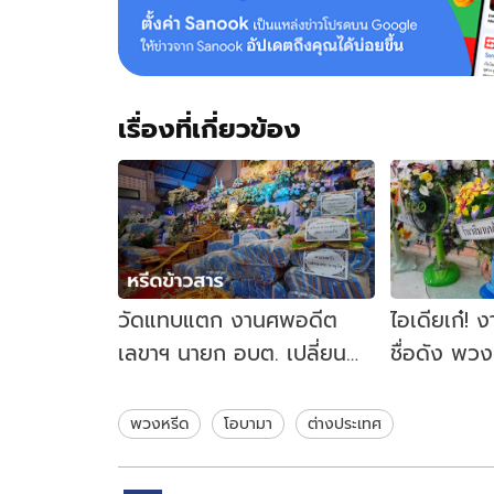
เรื่องที่เกี่ยวข้อง
วัดแทบแตก งานศพอดีต
ไอเดียเก๋! 
เลขาฯ นายก อบต. เปลี่ยน
ชื่อดัง พว
พวงหรีดดอกไม้เป็นข้าวสาร
6 ตัน
พวงหรีด
โอบามา
ต่างประเทศ