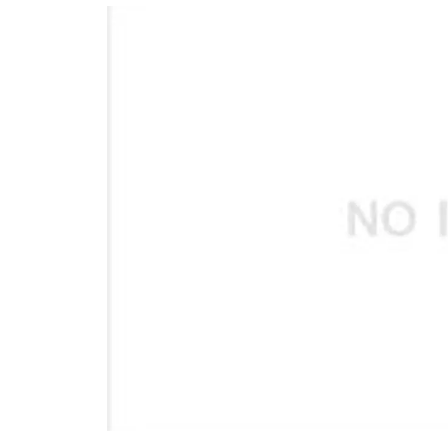
อัปเดตจีน
เช็กข่าวชัวร์
ติดตามสนุกโซเชี
ดาวน์โหลดสนุกแอปฟรี
สงวนลิขสิทธิ์ ©
2569
บริษัท อิมเมจ ฟิวเจอร์ (ประเทศไทย) จำกัด