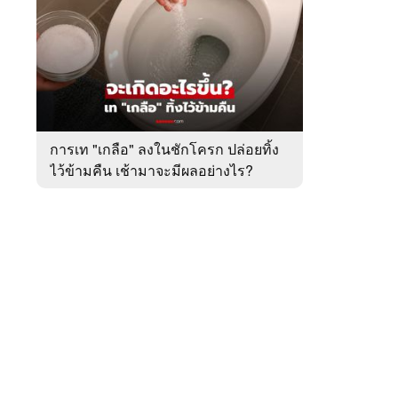
สัปดาห์
ของ
หมวด
ต่าง
 WeTV
ประเทศ
การเท "เกลือ" ลงในชักโครก ปล่อยทิ้ง
ไว้ข้ามคืน เช้ามาจะมีผลอย่างไร?
ติดต่อโฆษณา
tencentthbd
sales@tencent.co.th
รา
ร้องเรียนเนื้อหาไม่เหมาะสม
แนะนำติชม แจ้งปัญหาการใช้งาน