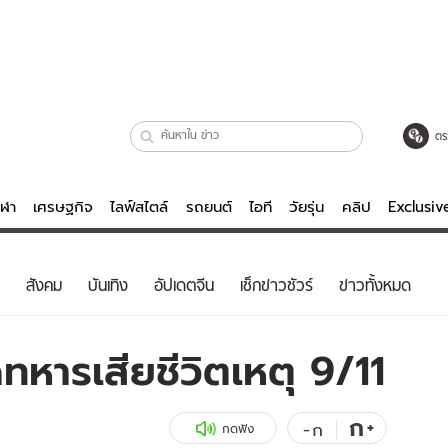
ตร
ีฬา
เศรษฐกิจ
ไลฟ์สไตล์
รถยนต์
ไอที
วัยรุ่น
คลิป
Exclusi
ตรวจหวย
ไลฟ์สไตล์
บันเทิงค
สังคม
บันเทิง
อัปเดตจีน
เช็กข่าวชัวร์
ข่าวทั้งหมด
ผู้หญิง
หนัง-ละคร
ผู้ชาย
เพลง
หารเสียชีวิตเหตุ 9/11
ย
วัยรุ่น
เกมส์
ไอที
คลิป
ก
+
-
ก
กดฟัง
รถยนต์
พอดแคสต์