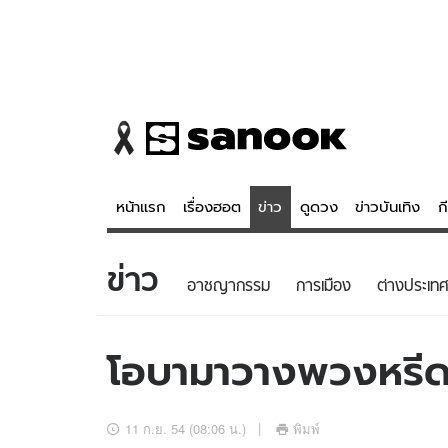
หน้าแรก
เรื่องฮอต
ข่าว
ดูดวง
ข่าวบันเทิง
ก
ข่าว
ข่าว
ดูดวง - 
อาชญากรรม
การเมือง
ต่างประเทศ
เรื่องฮอต
ดูดวง
ข่าว
หวยไทย
โอบามาวางพวงหรีดท
ข่าวบันเทิง
สถิติหวยไท
ข่าวกีฬา
หวยลาว
11 ก.ย. 54 (08:06 น.)
พิมพ์
ข่าวเศรษฐกิจ