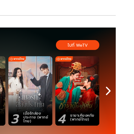
ไปที่ WeTV
3
4
5
เมื่อรักส่อง
ตำนานจอม
ชายาเคียงหทัย
ประกาย (พากย์
ภูตถังซาน
(พากย์ไทย)
ไทย)
(พากย์ไท