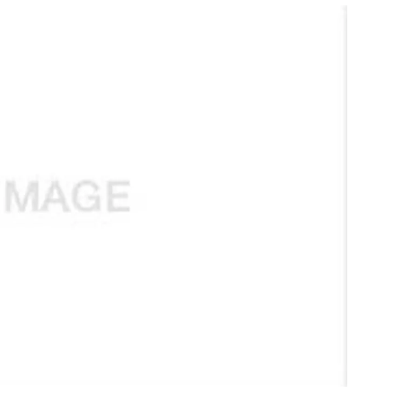
สุขภาพ
ดูทีวี
เที่ยว-กิน
WeTV
Tasteful Thailand
Exclusive
Sanook Choice
นิยาย
ยลได้ที่
ร่วมงานกับเ