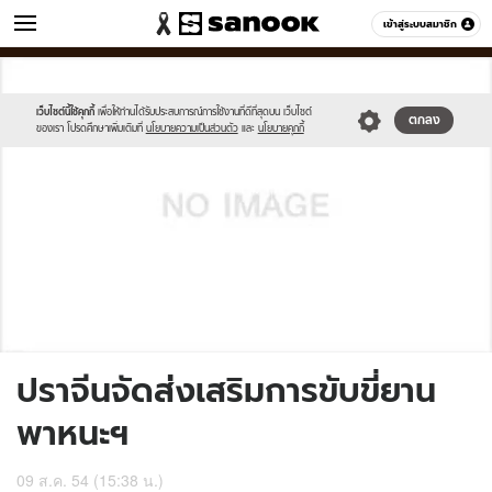
ข่าว
เข้าสู่ระบบสมาชิก
หมวดอื่นๆ
//s.isanook.com/sh/0/di/no-
Sanook
//s.isanook.com/sr/0/images/logo-
600
60
thumbnail-
new-
image.jpg
sanook.png
เว็บไซต์นี้ใช้คุกกี้
เพื่อให้ท่านได้รับประสบการณ์การใช้งานที่ดีที่สุดบน เว็บไซต์
ตกลง
ของเรา โปรดศึกษาเพิ่มเติมที่
นโยบายความเป็นส่วนตัว
และ
นโยบายคุกกี้
ปราจีนจัดส่งเสริมการขับขี่ยาน
พาหนะฯ
09 ส.ค. 54 (15:38 น.)