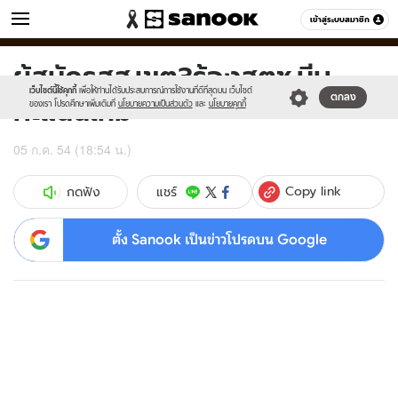
ข่าว
เข้าสู่ระบบสมาชิก
หมวดอื่นๆ
ผู้สมัครสส.เขต3ร้องสตช.นีบ
Sanook
//s.isanook.com/sr/0/images/logo-
600
60
new-
เว็บไซต์นี้ใช้คุกกี้
เพื่อให้ท่านได้รับประสบการณ์การใช้งานที่ดีที่สุดบน เว็บไซต์
คะแนนใหม่
ตกลง
sanook.png
ของเรา โปรดศึกษาเพิ่มเติมที่
นโยบายความเป็นส่วนตัว
และ
นโยบายคุกกี้
05 ก.ค. 54 (18:54 น.)
Copy link
แชร์
กดฟัง
ตั้ง Sanook เป็นข่าวโปรดบน Google