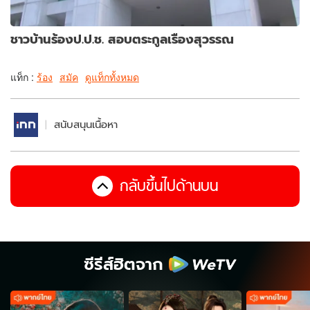
ชาวบ้านร้องป.ป.ช. สอบตระกูลเรืองสุวรรณ
แท็ก :
ร้อง
สมัค
ดูแท็กทั้งหมด
สนับสนุนเนื้อหา
กลับขึ้นไปด้านบน
ซีรีส์ฮิตจาก