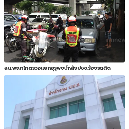
สน.พญาไทตรวจแยกอุรุพงษ์หลังปชช.ร้องรถติด