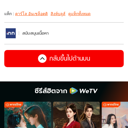
แท็ก :
คาร์โล อันเชล็อตติ
สิงห์บลูส์
ดูแท็กทั้งหมด
สนับสนุนเนื้อหา
กลับขึ้นไปด้านบน
ซีรีส์ฮิตจาก