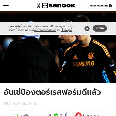
ข่าว
เข้าสู่ระบบสมาชิก
หมวดอื่นๆ
//s.isanook.com/ns/0/ud/201/1005943/torres.jpg
Sanook
//s.isanook.com/sr/0/images/logo-
600
60
new-
sanook.png
เว็บไซต์นี้ใช้คุกกี้
เพื่อให้ท่านได้รับประสบการณ์การใช้งานที่ดีที่สุดบน เว็บไซต์
ตกลง
ของเรา โปรดศึกษาเพิ่มเติมที่
นโยบายความเป็นส่วนตัว
และ
นโยบายคุกกี้
อันเช่ป้องตอร์เรสฟอร์มดีแล้ว
03 มี.ค. 54 (23:17 น.)
Copy link
แชร์
กดฟัง