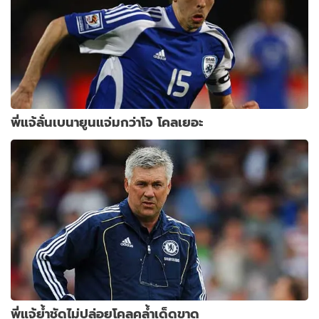
พี่แจ้ลั่นเบนายูนแจ่มกว่าโจ โคลเยอะ
พี่แจ้ย้ำชัดไม่ปล่อยโคลคล้ำเด็ดขาด