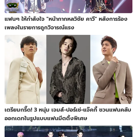
แฟนๆ ให้กำลังใจ "หน้ากากหลวิชัย คาวี" หลังการร้อง
เพลงในรายการถูกวิจารณ์แรง
เตรียมกรี๊ด! 3 หนุ่ม เจมส์-ปอร์เช่-แจ๊คกี้ ชวนแฟนคลับ
ออกเดทในรูปแบบแฟนมีตติ้งพิเศษ