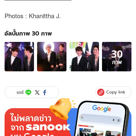
Photos : Khanittha J.
อัลบั้มภาพ 30 ภาพ
อัลบั้ม
30
ภาพ
30
ภาพ
ภาพ
ของ
9x9
โปร
เจ
Copy link
แชร์
กต์
พิเศษ
ของ
9
หนุ่ม
ไทย
ไอ