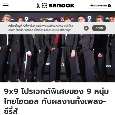
เพลง
เข้าสู่ระบบสมาชิก
หมวดอื่นๆ
//s.isanook.com/jo/0/ud/479/2395721/thumb-
Sanook
//s.isanook.com/sr/0/images/logo-
600
60
9x9.jpg
new-
sanook.png
เว็บไซต์นี้ใช้คุกกี้
เพื่อให้ท่านได้รับประสบการณ์การใช้งานที่ดีที่สุดบน เว็บไซต์
ตกลง
ของเรา โปรดศึกษาเพิ่มเติมที่
นโยบายความเป็นส่วนตัว
และ
นโยบายคุกกี้
9x9 โปรเจกต์พิเศษของ 9 หนุ่ม
ไทยไอดอล กับผลงานทั้งเพลง-
ซีรี่ส์