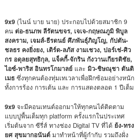
9x9
(ไนน์ บาย นาย) ประกอบไปด้วยสมาชิก 9
คน
ต่อ-ธนภพ ลีรัตนขจร, เจเจ-กฤษณภูมิ พิบูล
สงคราม, เ
จม
ส์-ธีรดนย์ ศึภพันธุ์ภิญโญ, กัปตัน-
ชลธร คงยิ่งยง, เติร์ด-ลภัส งามเชวง, ปอร์เช่-ศิว
กร อดุลยสุทธิกุล, แจ็คกี้-จักริน กังวานเกียรติชัย,
ไอซ์-พาริส อินทรโกมาลย์
และ
มิว-ชิษณุชา ตันติ
เมธ
ซึ่งทุกคนต้องทุ่มเทเวลาเพื่อฝึกซ้อมอย่างหนัก
ทั้งการร้อง การเต้น และ การแสดงตลอด 1 ปีเต็ม
9x9
จะมีคอนเทนต์ออกมาให้ทุกคนได้ติดตาม
แบบปูพื้นเต็มทุก platform ครั้งแรกในประเทศ
เริ่มต้นจาก ซีรี่ส์ ทางช่อง Digital TV ที่ได้
ย้ง-ทรง
ยศ สุขมากอนันต์
มาทำหน้าที่ผู้กำกับ รวมถึงฝั่ง