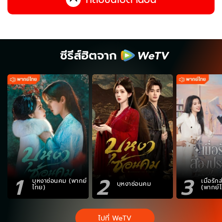
ซีรีส์ฮิตจาก
1
2
3
บุหงาซ่อนคม (พากย์
เมื่อรั
บุหงาซ่อนคม
ไทย)
(พากย์
ไปที่ WeTV