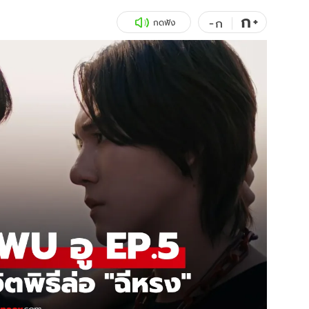
ก
สุขภาพ
+
ดูทีวี
-
ก
กดฟัง
เที่ยว-กิน
WeTV
Tasteful Thailand
Exclusive
Sanook Choice
นิยาย
ยลได้ที่
ร่วมงานกับเ