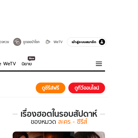
เข้าสู่ระบบสมาชิก
วจหวย
ขูดเลขนำโชค
WeTV
ve WeTV
นิยาย
รบรส
ความรู้รอบตัว
ดูซีรีส์ฟรี
ดูทีวีออนไลน์
ฮาวทู
กูรู-รอบรู้
เรื่องฮอตในรอบสัปดาห์
เรื่อง
ของ
หมวด
ละคร - ซีรีส์
ฮอต
ใน
รอบ