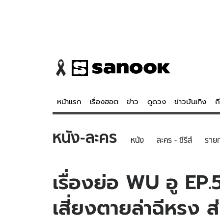
หน้าแรก
เรื่องฮอต
ข่าว
ดูดวง
ข่าวบันเทิง
ก
หนัง-ละคร
ข่าว
ดูดวง - 
หนัง
ละคร - ซีรีส์
รายก
เรื่องฮอต
ดูดวง
ข่าว
หวยไทย
เรื่องย่อ WU อู EP.5 
ข่าวบันเทิง
สถิติหวยไท
เสี่ยงตายล่าฉีหรง ส่
ข่าวกีฬา
หวยลาว
ข่าวเศรษฐกิจ