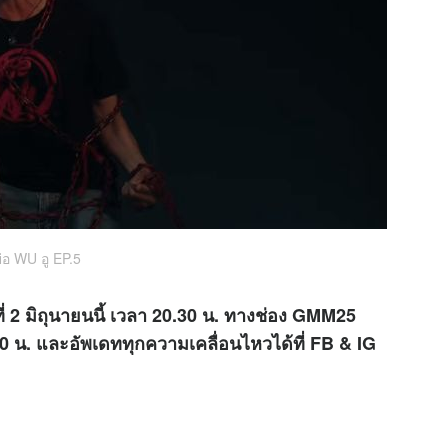
ย่อ WU อู EP.5
ี่ 2 มิถุนายนนี้ เวลา 20.30 น. ทางช่อง GMM25
30 น. และอัพเดททุกความเคลื่อนไหวได้ที่ FB & IG