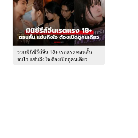
สัปดาห์
ของ
หมวด
ละคร
 WeTV
-
ซี
รีส์
รวมมินิซีรีส์จีน 18+ เรตแรง ตอนสั้น
จบไว แซ่บถึงใจ ต้องเปิดดูคนเดียว
ติดต่อโฆษณา
tencentthbd
sales@tencent.co.th
รา
ร้องเรียนเนื้อหาไม่เหมาะสม
แนะนำติชม แจ้งปัญหาการใช้งาน