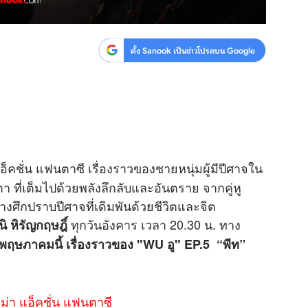
ตั้ง Sanook เป็นข่าวโปรดบน Google
็คชั่น แฟนตาซี เรื่องราวของชายหนุ่มผู้มีปีศาจใน
นชะตา ที่เต็มไปด้วยพลังลึกลับและอันตราย จากคู่หู
างศึกปราบปีศาจที่เดิมพันด้วยชีวิตและจิต
ทุกวันอังคาร เวลา 20.30 น. ทาง
ิ หิรัญกฤษฎิ์
5 พฤษภาคมนี้ เรื่องราวของ "WU อู" EP.5 “พีท”
าม่า แอ็คชั่น แฟนตาซี