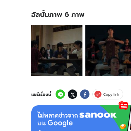
อัลบั้มภาพ 6 ภาพ
อัลบั้ม
ภาพ
6
ภาพ
ของ
เรื่อง
ย่อ
WU
อู
EP.5
"นิ
รัน
แชร์เรื่องนี้
Copy link
ดร์"
เปิด
พิธี
เสี่ยง
ตา
ยล่าฉีห