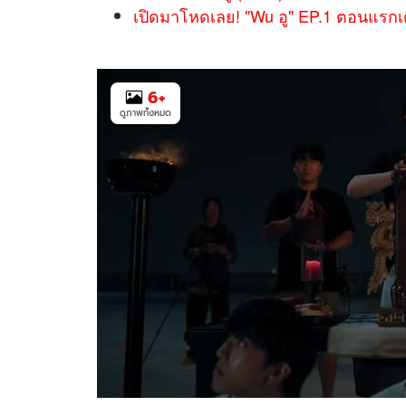
เปิดมาโหดเลย! "Wu อู" EP.1 ตอนแรกเด
6
+
ดูภาพทั้งหมด