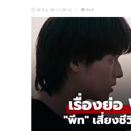
อัปเดตจีน
02 มิ.ย. 69 (11:28 น.)
พิมพ์
เช็กข่าวชัวร์
ติดตามสนุกโซเชี
ดาวน์โหลดสนุกแอปฟรี
สงวนลิขสิทธิ์ ©
2569
บริษัท อิมเมจ ฟิวเจอร์ (ประเทศไทย) จำกัด