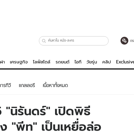
ตร
ีฬา
เศรษฐกิจ
ไลฟ์สไตล์
รถยนต์
ไอที
วัยรุ่น
คลิป
Exclusi
ตรวจหวย
ไลฟ์สไตล์
บันเทิงค
ารทีวี
แกลเลอรี
เนื้อหาทั้งหมด
ผู้หญิง
หนัง-ละคร
ผู้ชาย
เพลง
"นิรันดร์" เปิดพิธี
ย
วัยรุ่น
เกมส์
ง "พีท" เป็นเหยื่อล่อ
ไอที
คลิป
รถยนต์
พอดแคสต์