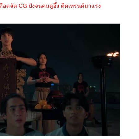
ือดจัด CG ปังจนคนดูอึ้ง ติดเทรนด์มาแรง