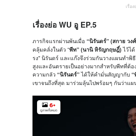
เรื่อง
เรื่องย่อ WU อู EP.5
ภารกิจแรกผ่านพ้นเมื่อ
“นิรันดร์” (สกาย วงศ์
คลุ้มคลั่งในตัว “
ไว้ได
พีท” (นานิ หิรัญกฤษฎิ์)
รง" นิรันดร์ และแก๊งจึงร่วมกันวางแผนทำพิธีล
สูงและอันตรายเป็นอย่างมากสำหรับพีทที่ต้อ
ความกลัว
ได้ให้คำมั่นสัญญากับ
“นิรันดร์”
“
เขาจนถึงที่สุด มาร่วมลุ้นไปพร้อมๆ กันว่าแผน
6
+
ดูภาพทั้งหมด