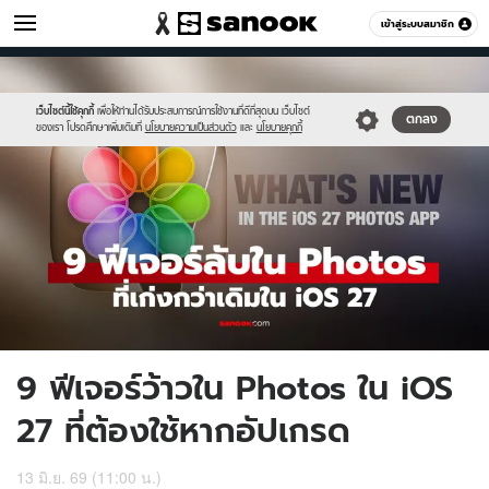
ไอที
เข้าสู่ระบบสมาชิก
หมวดอื่นๆ
//s.isanook.com/hi/0/ud/325/1625490/ios27ph.jpg
Sanook
//s.isanook.com/sr/0/images/logo-
600
60
new-
sanook.png
เว็บไซต์นี้ใช้คุกกี้
เพื่อให้ท่านได้รับประสบการณ์การใช้งานที่ดีที่สุดบน เว็บไซต์
ตกลง
ของเรา โปรดศึกษาเพิ่มเติมที่
นโยบายความเป็นส่วนตัว
และ
นโยบายคุกกี้
9 ฟีเจอร์ว้าวใน Photos ใน iOS
27 ที่ต้องใช้หากอัปเกรด
13 มิ.ย. 69 (11:00 น.)