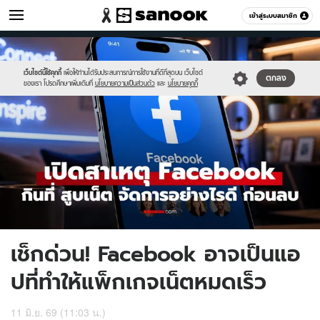
ไอที
เข้าสู่ระบบสมาชิก
หมวดอื่นๆ
//s.isanook.com/hi/0/ud/325/1625442/face.jpg
Sanook
//s.isanook.com/sr/0/images/logo-
600
60
new-
sanook.png
เว็บไซต์นี้ใช้คุกกี้
เพื่อให้ท่านได้รับประสบการณ์การใช้งานที่ดีที่สุดบน เว็บไซต์
ตกลง
ของเรา โปรดศึกษาเพิ่มเติมที่
นโยบายความเป็นส่วนตัว
และ
นโยบายคุกกี้
เช็กด่วน! Facebook อาจเป็นแอ
ปที่ทำให้แพ็กเกจเน็ตหมดเร็ว
11 มิ.ย. 69 (11:03 น.)