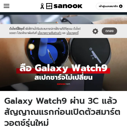
ไอที
เข้าสู่ระบบสมาชิก
หมวดอื่นๆ
//s.isanook.com/hi/0/ud/325/1625298/wach9.jpg
Sanook
//s.isanook.com/sr/0/images/logo-
600
60
new-
sanook.png
เว็บไซต์นี้ใช้คุกกี้
เพื่อให้ท่านได้รับประสบการณ์การใช้งานที่ดีที่สุดบน เว็บไซต์
ตกลง
ของเรา โปรดศึกษาเพิ่มเติมที่
นโยบายความเป็นส่วนตัว
และ
นโยบายคุกกี้
Galaxy Watch9 ผ่าน 3C แล้ว
สัญญาณแรกก่อนเปิดตัวสมาร์ต
วอตช์รุ่นใหม่