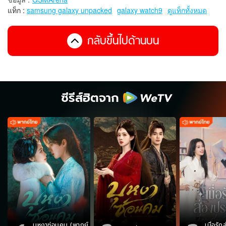
แท็ก :
samsung galaxy unpacked
galaxy watch9
ดูแท็กทั้งหมด
กลับขึ้นไปด้านบน
ซีรีส์ฮิตจาก
บุหงาซ่อนคม (พากย์
เมื่อรั