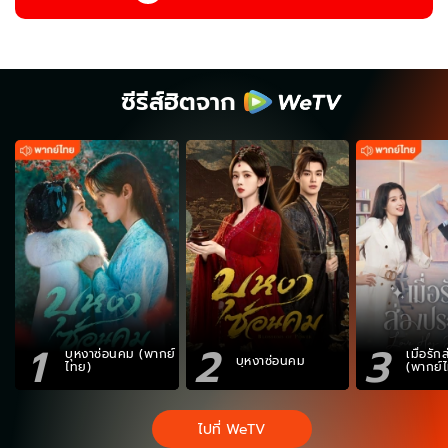
ซีรีส์ฮิตจาก
1
2
3
บุหงาซ่อนคม (พากย์
เมื่อรั
บุหงาซ่อนคม
ไทย)
(พากย์
ไปที่ WeTV