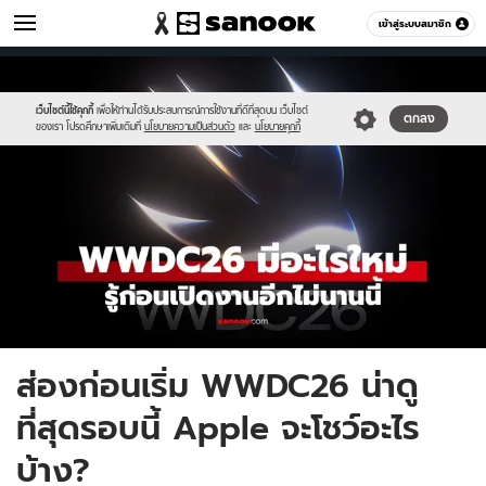
ไอที
เข้าสู่ระบบสมาชิก
หมวดอื่นๆ
//s.isanook.com/hi/0/ud/325/1625282/wwdc26-
Sanook
//s.isanook.com/sr/0/images/logo-
600
60
news.jpg
new-
sanook.png
เว็บไซต์นี้ใช้คุกกี้
เพื่อให้ท่านได้รับประสบการณ์การใช้งานที่ดีที่สุดบน เว็บไซต์
ตกลง
ของเรา โปรดศึกษาเพิ่มเติมที่
นโยบายความเป็นส่วนตัว
และ
นโยบายคุกกี้
ส่องก่อนเริ่ม WWDC26 น่าดู
ที่สุดรอบนี้ Apple จะโชว์อะไร
บ้าง?