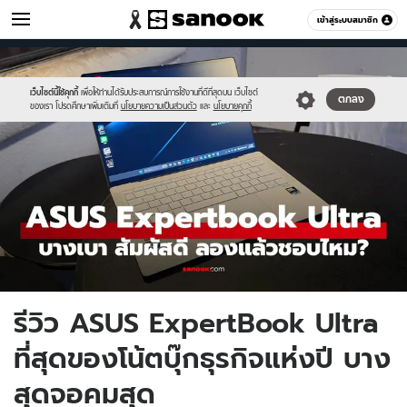
ไอที
เข้าสู่ระบบสมาชิก
หมวดอื่นๆ
//s.isanook.com/hi/0/ud/324/1624898/image13.jpg
Sanook
//s.isanook.com/sr/0/images/logo-
600
60
new-
sanook.png
เว็บไซต์นี้ใช้คุกกี้
เพื่อให้ท่านได้รับประสบการณ์การใช้งานที่ดีที่สุดบน เว็บไซต์
ตกลง
ของเรา โปรดศึกษาเพิ่มเติมที่
นโยบายความเป็นส่วนตัว
และ
นโยบายคุกกี้
รีวิว ASUS ExpertBook Ultra
ที่สุดของโน้ตบุ๊กธุรกิจแห่งปี บาง
สุดจอคมสุด