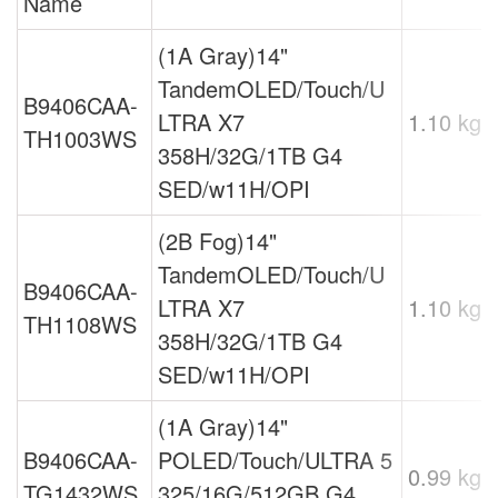
Name
(1A Gray)14"
TandemOLED/Touch/U
B9406CAA-
LTRA X7
1.10 kg.
TH1003WS
358H/32G/1TB G4
SED/w11H/OPI
(2B Fog)14"
TandemOLED/Touch/U
B9406CAA-
LTRA X7
1.10 kg.
TH1108WS
358H/32G/1TB G4
SED/w11H/OPI
(1A Gray)14"
B9406CAA-
POLED/Touch/ULTRA 5
0.99 kg.
TG1432WS
325/16G/512GB G4