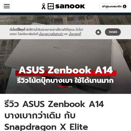
ไอที
เข้าสู่ระบบสมาชิก
หมวดอื่นๆ
//s.isanook.com/hi/0/ud/322/1613079/zen-
Sanook
//s.isanook.com/sr/0/images/logo-
600
60
a14.jpg
new-
sanook.png
เว็บไซต์นี้ใช้คุกกี้
เพื่อให้ท่านได้รับประสบการณ์การใช้งานที่ดีที่สุดบน เว็บไซต์
ตกลง
ของเรา โปรดศึกษาเพิ่มเติมที่
นโยบายความเป็นส่วนตัว
และ
นโยบายคุกกี้
รีวิว ASUS Zenbook A14
บางเบากว่าเดิม กับ
Snapdragon X Elite