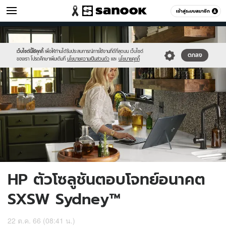
ไอที
เข้าสู่ระบบสมาชิก
หมวดอื่นๆ
//s.isanook.com/hi/0/ud/318/1590895/ho.jpg
Sanook
//s.isanook.com/sr/0/images/logo-
600
60
new-
sanook.png
เว็บไซต์นี้ใช้คุกกี้
เพื่อให้ท่านได้รับประสบการณ์การใช้งานที่ดีที่สุดบน เว็บไซต์
ตกลง
ของเรา โปรดศึกษาเพิ่มเติมที่
นโยบายความเป็นส่วนตัว
และ
นโยบายคุกกี้
HP ตัวโซลูชันตอบโจทย์อนาคต
SXSW Sydney™
22 ต.ค. 66 (08:41 น.)