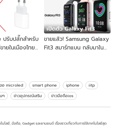
 ปรับปลั๊กสำหรับ
ขายแล้ว! Samsung Galaxy
์ขายในเมืองไทย
Fit3 สมาร์ทแบน กลับมาใน
แล้ววันนี้
รอบหลายปี ในราคา 1,990
บาท
าจอ microled
smart phone
iphone
iitp
่นๆ
ข่าวอุปกรณ์เสริม
ข่าวมือถือios
คโนโลยี, มือถือ, Gadget และยานยนต์ เรื่องราวเกี่ยวกับการใช้เทคโนโลยีสุด