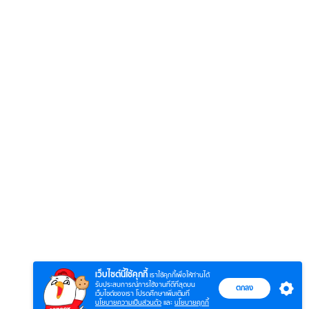
6
7
8
ยุทธ์
หากวินาทีนั้นไม่
ซอโซ่ล่ามธีร์
มหาศึ
พบเธอ (พากย์
(Uncut Ver.)
(พากย
ย)
ไทย)
เว็บไซต์นี้ใช้คุกกี้
เราใช้คุกกี้เพื่อให้ท่านได้
รับประสบการณ์การใช้งานที่ดีที่สุดบน
ตกลง
เว็บไซต์ของเรา โปรดศึกษาเพิ่มเติมที่
นโยบายความเป็นส่วนตัว
และ
นโยบายคุกกี้