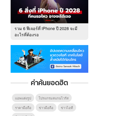
รวม 6 ฟีเจอร์ที่ iPhone ปี 2028 จะมี
อะไรที่ต้องรอ
คำค้นยอดฮิต
แอพแต่งรูป
โปรแกรมสแกนไวรัส
ราคามือถือ
ข่าวมือถือ
ข่าวไอที