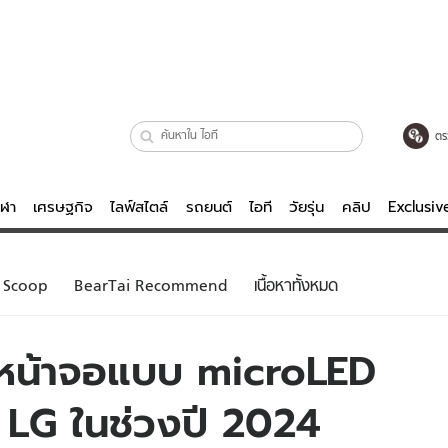
ตร
ีฬา
เศรษฐกิจ
ไลฟ์สไตล์
รถยนต์
ไอที
วัยรุ่น
คลิป
Exclusi
ตรวจหวย
ไลฟ์สไตล์
บันเทิงค
Scoop
BearTai Recommend
เนื้อหาทั้งหมด
ผู้หญิง
หนัง-ละคร
ผู้ชาย
เพลง
ช้หน้าจอแบบ microLED
ย
วัยรุ่น
เกมส์
LG ในช่วงปี 2024
ไอที
คลิป
รถยนต์
พอดแคสต์