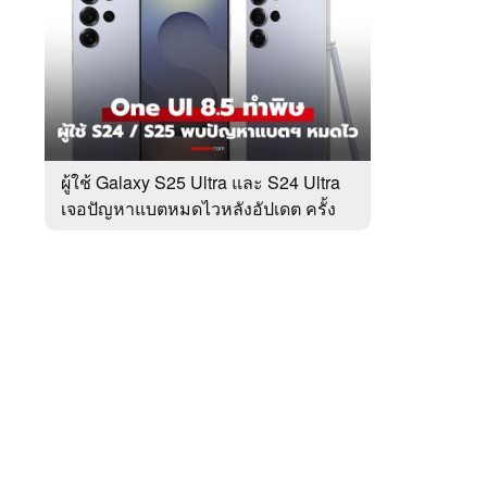
สัปดาห์
ของ
หมวด
Tech
 WeTV
Update
ผู้ใช้ Galaxy S25 Ultra และ S24 Ultra
เจอปัญหาแบตหมดไวหลังอัปเดต ครั้ง
ติดต่อโฆษณา
ล่าสุด
tencentthbd
sales@tencent.co.th
รา
ร้องเรียนเนื้อหาไม่เหมาะสม
แนะนำติชม แจ้งปัญหาการใช้งาน