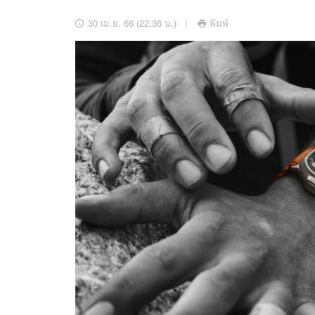
อัปเดตจีน
30 เม.ย. 66 (22:36 น.)
พิมพ์
เช็กข่าวชัวร์
ติดตามสนุกโซเชี
ดาวน์โหลดสนุกแอปฟรี
สงวนลิขสิทธิ์ ©
2569
บริษัท อิมเมจ ฟิวเจอร์ (ประเทศไทย) จำกัด