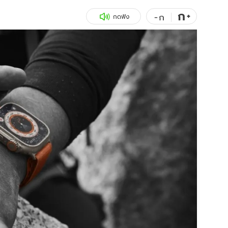
ก
สุขภาพ
+
ดูทีวี
-
ก
กดฟัง
เที่ยว-กิน
WeTV
Tasteful Thailand
Exclusive
Sanook Choice
นิยาย
ยลได้ที่
ร่วมงานกับเ