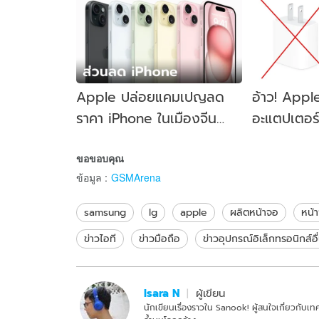
Apple ปล่อยแคมเปญลด
อ้าว! Apple
ราคา iPhone ในเมืองจีน
อะแตปเตอร
เพราะยอดขายตกลง
เป็น ขากลม 
ขอขอบคุณ
ข้อมูล
:
GSMArena
samsung
lg
apple
ผลิตหน้าจอ
หน้
ข่าวไอที
ข่าวมือถือ
ข่าวอุปกรณ์อิเล็กทรอนิกส์อื
Isara N
ผู้เขียน
นักเขียนเรื่องราวใน Sanook! ผู้สนใจเกี่ยวกับเท