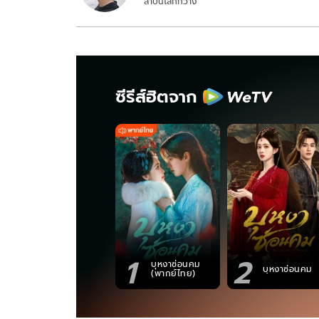
ล้ำบนโลกกว้าง
ซีรีส์ฮิตจาก
1
2
บุหงาซ่อนคม
บุหงาซ่อนคม
(พากย์ไทย)