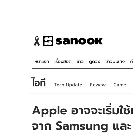
หน้าแรก
เรื่องฮอต
ข่าว
ดูดวง
ข่าวบันเทิง
ก
ไอที
ข่าว
ดูดวง - 
Tech Update
Review
Game
เรื่องฮอต
ดูดวง
ข่าว
หวยไทย
Apple อาจจะเริ่มใ
ข่าวบันเทิง
สถิติหวยไท
จาก Samsung และ 
ข่าวกีฬา
หวยลาว
ข่าวเศรษฐกิจ