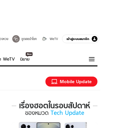
เข้าสู่ระบบสมาชิก
วจหวย
ขูดเลขนำโชค
WeTV
ve WeTV
นิยาย
รบรส
ความรู้รอบตัว
Mobile Update
ฮาวทู
กูรู-รอบรู้
เรื่องฮอตในรอบสัปดาห์
เรื่อง
ของ
หมวด
Tech Update
ฮอต
ใน
รอบ