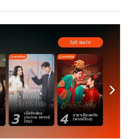
ไปที่ WeTV
3
4
5
เมื่อรักส่อง
ตำนานจอม
ชายาเคียงหทัย
ประกาย (พากย์
ภูตถังซาน
(พากย์ไทย)
ไทย)
(พากย์ไท