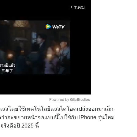
รับชม
arrow_forward_ios
Powered by 
GliaStudios
งแสงโดยใช้เทคโนโลยีแสงไดโอดเปล่งออกมาเล็ก
าดว่าจะขยายหน้าจอแบบนี้ไปใช้กับ iPhone รุ่นใหม่
M
ริงคือปี 2025 นี้
u
t