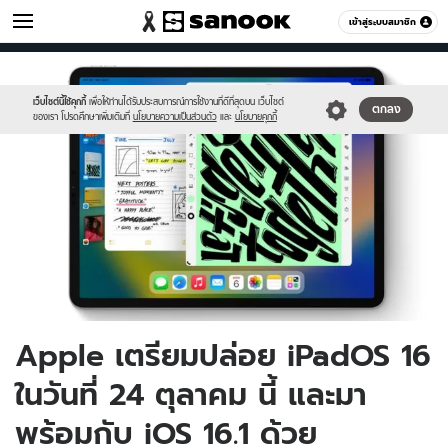
ไอที
เข้าสู่ระบบสมาชิก
หมวดอื่นๆ
//s.isanook.com/hi/0/ud/313/1567373/ipados_16.jpg
Sanook
//s.isanook.com/sr/0/images/logo-
600
60
new-
sanook.png
เว็บไซต์นี้ใช้คุกกี้
เพื่อให้ท่านได้รับประสบการณ์การใช้งานที่ดีที่สุดบน เว็บไซต์
ตกลง
ของเรา โปรดศึกษาเพิ่มเติมที่
นโยบายความเป็นส่วนตัว
และ
นโยบายคุกกี้
Apple เตรียมปล่อย iPadOS 16
ในวันที่ 24 ตุลาคม นี้ และมา
พร้อมกับ iOS 16.1 ด้วย