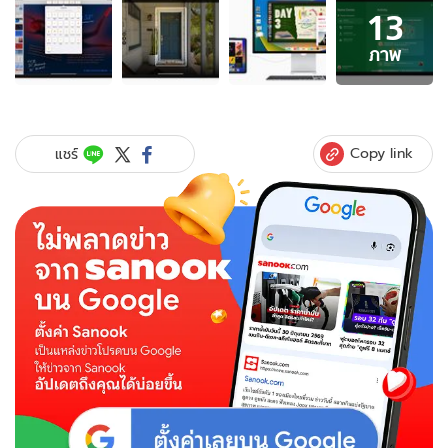
13
ภาพ
13
ภาพ
ภาพ
ของ
Apple
เตรียม
ปล่อย
Copy link
แชร์
iPadOS
16
ใน
วัน
ที่
24
ตุลาคม
นี้
และ
มา
พร้อม
กับ
iOS
16.1