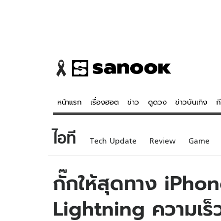
หน้าแรก
เรื่องฮอต
ข่าว
ดูดวง
ข่าวบันเทิง
ก
ไอที
ข่าว
ดูดวง - 
Tech Update
Review
Game
เรื่องฮอต
ดูดวง
ข่าว
หวยไทย
กั๊กให้สุดทาง iPho
ข่าวบันเทิง
สถิติหวยไท
Lightning ความเร็
ข่าวกีฬา
หวยลาว
ข่าวเศรษฐกิจ