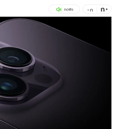
ก
สุขภาพ
+
ดูทีวี
-
ก
กดฟัง
เที่ยว-กิน
WeTV
Tasteful Thailand
Exclusive
Sanook Choice
นิยาย
ยลได้ที่
ร่วมงานกับเ