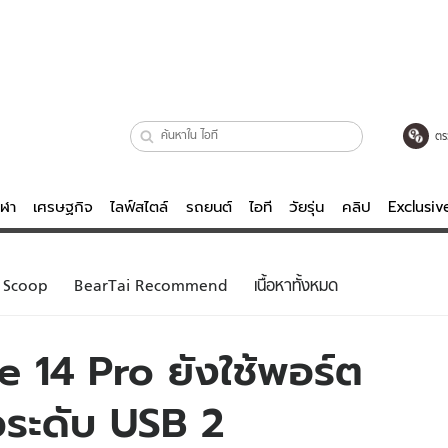
ตร
ีฬา
เศรษฐกิจ
ไลฟ์สไตล์
รถยนต์
ไอที
วัยรุ่น
คลิป
Exclusi
ตรวจหวย
ไลฟ์สไตล์
บันเทิงค
Scoop
BearTai Recommend
เนื้อหาทั้งหมด
ผู้หญิง
หนัง-ละคร
ผู้ชาย
เพลง
ne 14 Pro ยังใช้พอร์ต
ย
วัยรุ่น
เกมส์
วระดับ USB 2
ไอที
คลิป
รถยนต์
พอดแคสต์