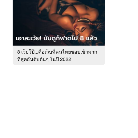
สัปดาห์
ของ
หมวด
Tech
 WeTV
Update
8 เว็บโป๊...คือเว็บที่คนไทยชอบเข้ามาก
ที่สุดอันดับต้นๆ ในปี 2022
ติดต่อโฆษณา
tencentthbd
sales@tencent.co.th
รา
ร้องเรียนเนื้อหาไม่เหมาะสม
แนะนำติชม แจ้งปัญหาการใช้งาน