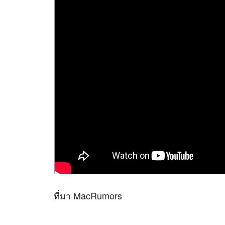
ที่มา MacRumors