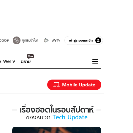
เข้าสู่ระบบสมาชิก
วจหวย
ขูดเลขนำโชค
WeTV
ve WeTV
นิยาย
รบรส
ความรู้รอบตัว
Mobile Update
ฮาวทู
กูรู-รอบรู้
เรื่องฮอตในรอบสัปดาห์
เรื่อง
ของ
หมวด
Tech Update
ฮอต
ใน
รอบ