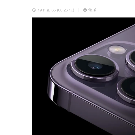
อัปเดตจีน
19 ก.ย. 65 (08:26 น.)
พิมพ์
เช็กข่าวชัวร์
ติดตามสนุกโซเชี
ดาวน์โหลดสนุกแอปฟรี
สงวนลิขสิทธิ์ ©
2569
บริษัท อิมเมจ ฟิวเจอร์ (ประเทศไทย) จำกัด