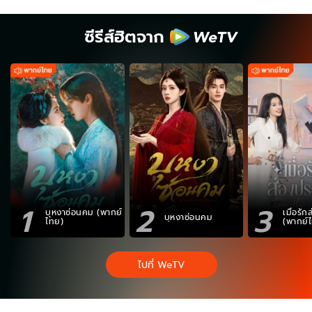
ซีรีส์ฮิตจาก
1
2
3
บุหงาซ่อนคม (พากย์
เมื่อรั
บุหงาซ่อนคม
ไทย)
(พากย์
ไปที่ WeTV