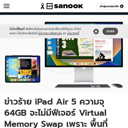
ไอที
เข้าสู่ระบบสมาชิก
หมวดอื่นๆ
//s.isanook.com/hi/0/ud/311/1559089/stagemanager.jpg
Sanook
//s.isanook.com/sr/0/images/logo-
600
60
new-
sanook.png
เว็บไซต์นี้ใช้คุกกี้
เพื่อให้ท่านได้รับประสบการณ์การใช้งานที่ดีที่สุดบน เว็บไซต์
ตกลง
ของเรา โปรดศึกษาเพิ่มเติมที่
นโยบายความเป็นส่วนตัว
และ
นโยบายคุกกี้
ข่าวร้าย iPad Air 5 ความจุ
64GB จะไม่มีฟีเจอร์ Virtual
Memory Swap เพราะ พื้นที่