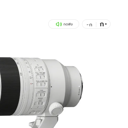
สุขภาพ
ดูทีวี
เที่ยว-กิน
WeTV
ก
+
-
ก
กดฟัง
Tasteful Thailand
Exclusive
Sanook Choice
นิยาย
ยลได้ที่
ร่วมงานกับเ