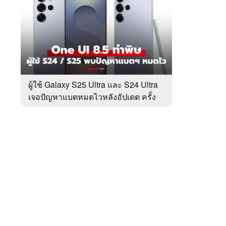
สัปดาห์
ของ
หมวด
Tech
 WeTV
Update
ผู้ใช้ Galaxy S25 Ultra และ S24 Ultra
เจอปัญหาแบตหมดไวหลังอัปเดต ครั้ง
ติดต่อโฆษณา
ล่าสุด
tencentthbd
sales@tencent.co.th
รา
ร้องเรียนเนื้อหาไม่เหมาะสม
แนะนำติชม แจ้งปัญหาการใช้งาน