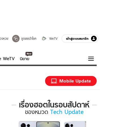
เข้าสู่ระบบสมาชิก
วจหวย
ขูดเลขนำโชค
WeTV
ve WeTV
นิยาย
รบรส
ความรู้รอบตัว
Mobile Update
ฮาวทู
กูรู-รอบรู้
เรื่องฮอตในรอบสัปดาห์
เรื่อง
ของ
หมวด
Tech Update
ฮอต
ใน
รอบ