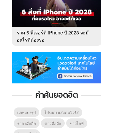
รวม 6 ฟีเจอร์ที่ iPhone ปี 2028 จะมี
อะไรที่ต้องรอ
คำค้นยอดฮิต
แอพแต่งรูป
โปรแกรมสแกนไวรัส
ราคามือถือ
ข่าวมือถือ
ข่าวไอที