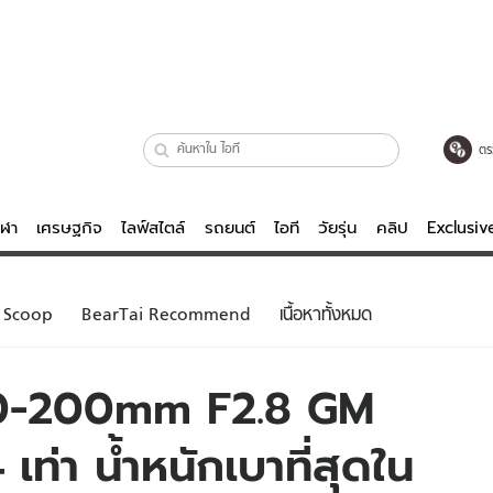
ตร
ีฬา
เศรษฐกิจ
ไลฟ์สไตล์
รถยนต์
ไอที
วัยรุ่น
คลิป
Exclusi
ตรวจหวย
ไลฟ์สไตล์
บันเทิงค
Scoop
BearTai Recommend
เนื้อหาทั้งหมด
ผู้หญิง
หนัง-ละคร
ผู้ชาย
เพลง
70-200mm F2.8 GM
ย
วัยรุ่น
เกมส์
 เท่า น้ำหนักเบาที่สุดใน
ไอที
คลิป
รถยนต์
พอดแคสต์