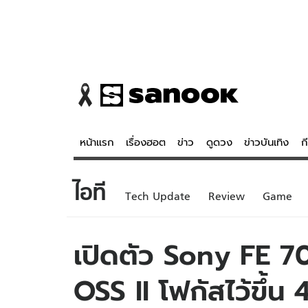
หน้าแรก
เรื่องฮอต
ข่าว
ดูดวง
ข่าวบันเทิง
ก
ไอที
ข่าว
ดูดวง - 
Tech Update
Review
Game
เรื่องฮอต
ดูดวง
ข่าว
หวยไทย
เปิดตัว Sony FE 
ข่าวบันเทิง
สถิติหวยไท
OSS II โฟกัสไว้ขึ้น 4
ข่าวกีฬา
หวยลาว
ข่าวเศรษฐกิจ