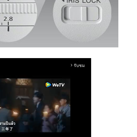
รับชม
arrow_forward_ios