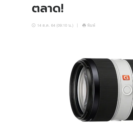
ตลาด!
อัปเดตจีน
เช็กข่าวชัวร์
14 ต.ค. 64 (09:10 น.)
พิมพ์
ติดตามสนุกโซเชี
ดาวน์โหลดสนุกแอปฟรี
สงวนลิขสิทธิ์ ©
2569
บริษัท อิมเมจ ฟิวเจอร์ (ประเทศไทย) จำกัด