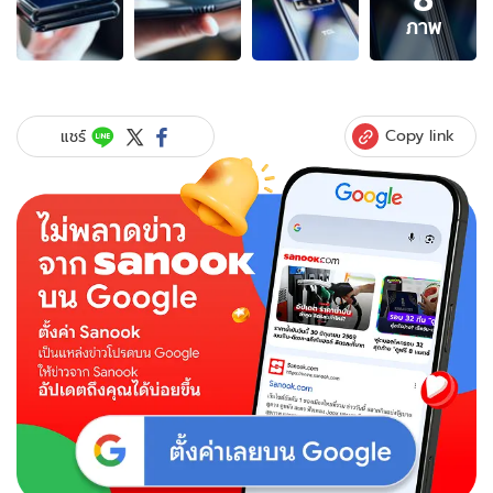
8
ภาพ
ภาพ
ของ
นี่
คือ
สมา
Copy link
แชร์
ร์ต
โฟน
พับ
หน้า
จอ
ได้ที่
ทำเอา
Galaxy
Fold
ดู
ธรรมดา
ไป
เลย!