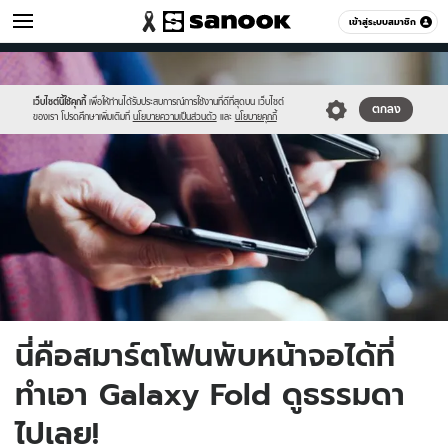
ไอที
เข้าสู่ระบบสมาชิก
หมวดอื่นๆ
//s.isanook.com/hi/0/ud/297/1487769/4.jpg
Sanook
//s.isanook.com/sr/0/images/logo-
600
60
new-
sanook.png
เว็บไซต์นี้ใช้คุกกี้
เพื่อให้ท่านได้รับประสบการณ์การใช้งานที่ดีที่สุดบน เว็บไซต์
ตกลง
ของเรา โปรดศึกษาเพิ่มเติมที่
นโยบายความเป็นส่วนตัว
และ
นโยบายคุกกี้
นี่คือสมาร์ตโฟนพับหน้าจอได้ที่
ทำเอา Galaxy Fold ดูธรรมดา
ไปเลย!