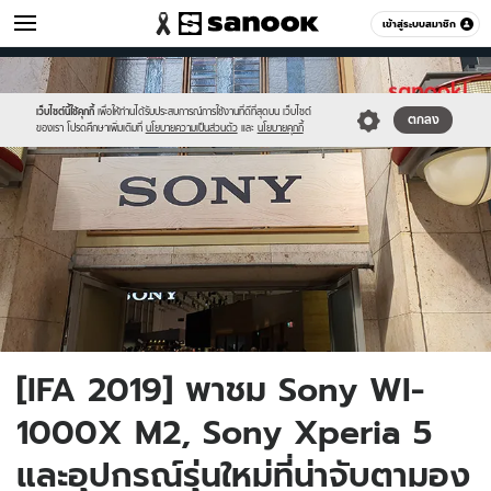
ไอที
เข้าสู่ระบบสมาชิก
หมวดอื่นๆ
//s.isanook.com/hi/0/ud/296/1484205/sony.jpg
Sanook
//s.isanook.com/sr/0/images/logo-
600
60
new-
sanook.png
เว็บไซต์นี้ใช้คุกกี้
เพื่อให้ท่านได้รับประสบการณ์การใช้งานที่ดีที่สุดบน เว็บไซต์
ตกลง
ของเรา โปรดศึกษาเพิ่มเติมที่
นโยบายความเป็นส่วนตัว
และ
นโยบายคุกกี้
[IFA 2019] พาชม Sony WI-
1000X M2, Sony Xperia 5
และอุปกรณ์รุ่นใหม่ที่น่าจับตามอง