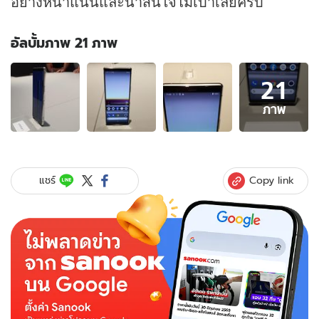
อย่างหนาแน่นและน่าสนใจไม่เบาเลยครับ
อัลบั้มภาพ 21 ภาพ
อัลบั้ม
21
ภาพ
21
ภาพ
ภาพ
ของ
[IFA
2019]
พาชม
Copy link
แชร์
Sony
WI-
1000X
M2,
Sony
Xperia
5
และ
อุปกรณ์