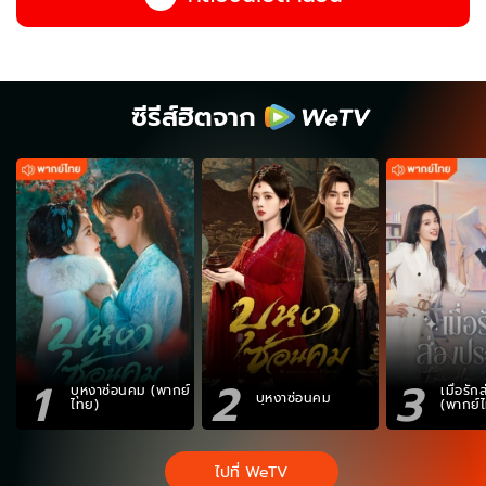
ซีรีส์ฮิตจาก
1
2
3
บุหงาซ่อนคม (พากย์
เมื่อรั
บุหงาซ่อนคม
ไทย)
(พากย์
ไปที่ WeTV